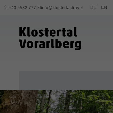
Zum Inhalt springen (Alt+0)
Zum Hauptmenü springen (Alt+1)
Translations of
DE
EN
+43 5582 777
info@klostertal.travel