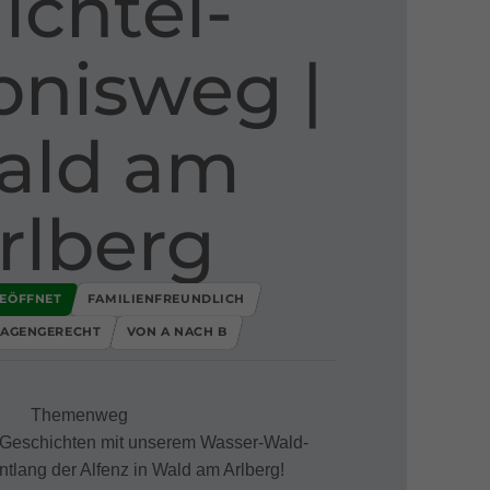
chtel​-​
nisweg ​|​
ald am
rlberg
EÖFFNET
FAMILIENFREUNDLICH
AGENGERECHT
VON A NACH B
Themenweg
Geschichten mit unserem Wasser-Wald-
ntlang der Alfenz in Wald am Arlberg!