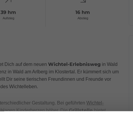
39 hm
16 hm
Aufstieg
Abstieg
Wichtel-Erlebnisweg
itet Dich auf dem neuen
in Wald
fenz in Wald am Arlberg im Klostertal. Er kümmert sich um
tellt Dir seine tierischen Freundinnen und Freunde vor
ndes Wichtelleben.
nterschiedlicher Gestaltung. Bei geführten
Wichtel-
Grillstelle
schlagen Kinderherzen höher. Die
bietet
euer. Eine überdachte Sitzecke mitsamt Kneipp-Becken