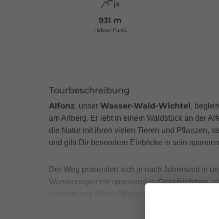
931 m
Tiefster Punkt
Tourbeschreibung
Alfonz
Wasser-Wald-Wichtel
, unser
, begle
am Arlberg. Er lebt in einem Waldstück an der Al
die Natur mit ihren vielen Tieren und Pflanzen, s
und gibt Dir besondere Einblicke in sein spanne
Der Weg präsentiert sich je nach Jahreszeit in u
Geschichten
Wanderungen
mit spannenden
, 
Sommer wie Winter Möglichkeiten für ein Lagerf
und Weiher laden zum Verweilen ein.