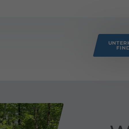
 this page
UNTER
FIN