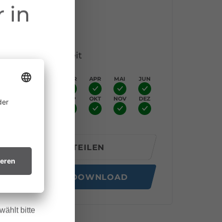
 in
Höhenprofil
Beste Jahreszeit
JAN
FEB
MÄR
APR
MAI
JUN
JUL
AUG
SEP
OKT
NOV
DEZ
ine
 allem in
htsvollen
TEILEN
in trockenes
GPX DOWNLOAD
.
ählt bitte