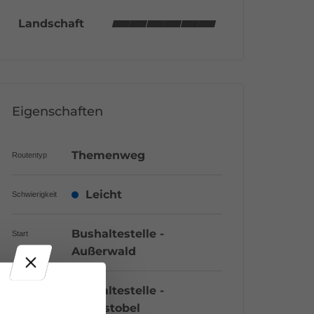
Landschaft
Eigenschaften
Themenweg
Routentyp
Leicht
Schwierigkeit
Bushaltestelle -
Start
Außerwald
Bushaltestelle -
Ziel
Stelzistobel