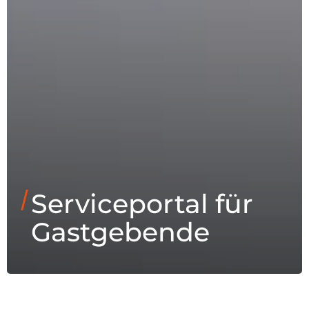
Serviceportal für
Gastgebende