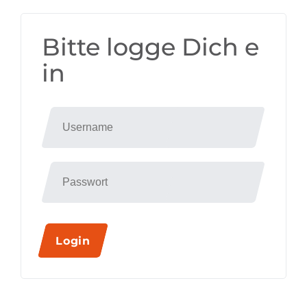
Bitte logge Dich e
in
Login