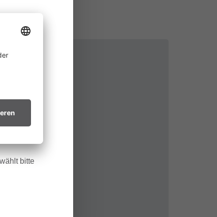
ine
 allem in
htsvollen
in trockenes
.
ählt bitte