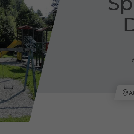
Sp
D
A