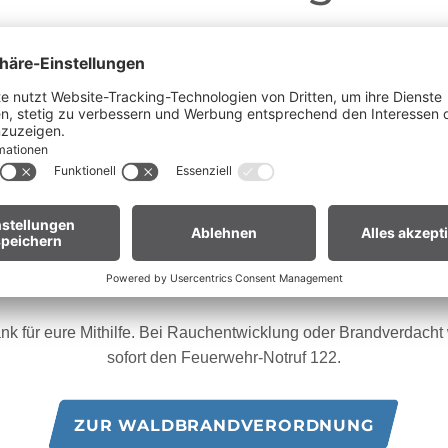
Liebe Gäste,
ganz Vorarlberg e
fgrund der anhaltenden Trockenheit gilt in
andverordnung
. Offenes Feuer, Rauchen und Grillen sind vor
Waldnähe und in Uferzonen streng verboten.
en euch um erhöhte Aufmerksamkeit und einen besonders rücksic
Umgang mit der Natur.
ür Biker:innen:
Legt euer Bike nach längeren Abfahrten nicht 
Gras. Heiße Bremsscheiben können trockenes Gras entzünden
nk für eure Mithilfe. Bei Rauchentwicklung oder Brandverdacht w
sofort den Feuerwehr-Notruf 122.
ZUR WALDBRANDVERORDNUNG