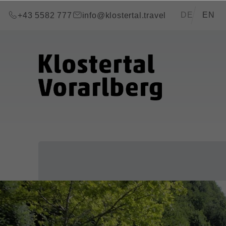
Zum Inhalt springen (Alt+0)
Zum Hauptmenü springen (Alt+1)
Translations of
DE
EN
+43 5582 777
info@klostertal.travel