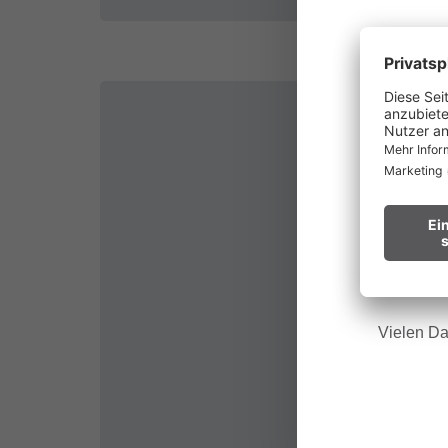
au
Waldbr
Wir bitt
Hinweis f
Vielen Da