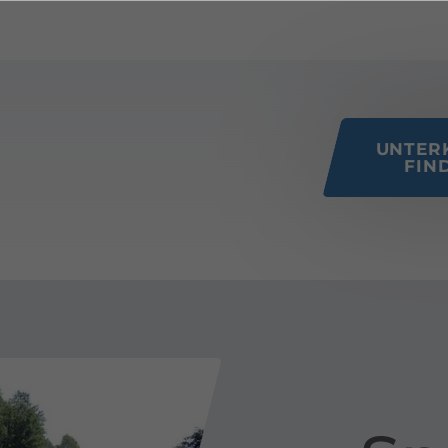
 this page
UNTER
FIN