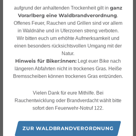
Sicherheitstipps für Rodeln
ganz
aufgrund der anhaltenden Trockenheit gilt in
in Vorarlberg
Vorarlberg eine Waldbrandverordnung
.
Offenes Feuer, Rauchen und Grillen sind vor allem
in Waldnähe und in Uferzonen streng verboten.
Wir bitten euch um erhöhte Aufmerksamkeit und
einen besonders rücksichtsvollen Umgang mit der
Eigenschaften
Natur.
Hinweis für Biker:innen:
Legt euer Bike nach
längeren Abfahrten nicht in trockenes Gras. Heiße
Rodeln
Routentyp
Bremsscheiben können trockenes Gras entzünden.
Mittel
Schwierigkeit
Vielen Dank für eure Mithilfe. Bei
Rauchentwicklung oder Brandverdacht wählt bitte
Sonnenkopfbahn
Start
sofort den Feuerwehr-Notruf 122.
Sonnenkopfbahn
Ziel
ZUR WALDBRANDVERORDNUNG