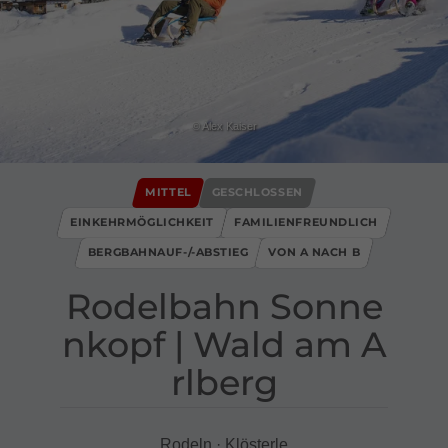
© Alex Kaiser
MITTEL
GESCHLOSSEN
EINKEHRMÖGLICHKEIT
FAMILIENFREUNDLICH
BERGBAHNAUF-/-ABSTIEG
VON A NACH B
Rodelbahn Sonne
nkopf ​|​ Wald am A
rlberg
Rodeln · Klösterle