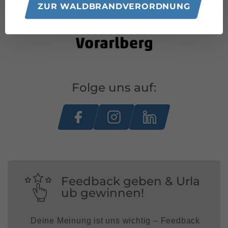
ZUR WALDBRANDVERORDNUNG
Folge uns auf:
Feedback geben & Urla
ub gewinnen!
Deine Meinung ist uns wichtig – Feedback