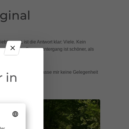
iginal
blingsort, ist die Antwort klar: Viele. Kein
eer
, und kein Sonnenuntergang ist schöner, als
uf der Welt, und ich lasse mir keine Gelegenheit
 in