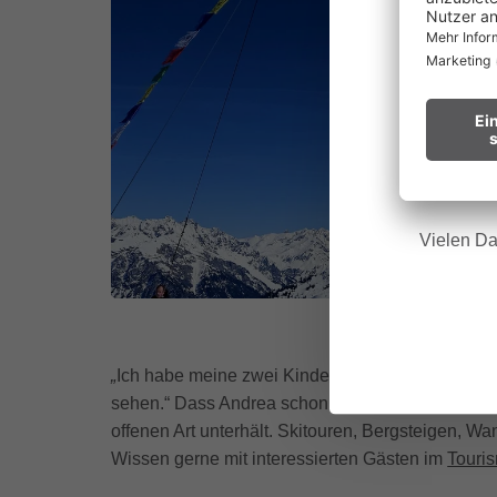
au
Waldbr
Wir bitt
Hinweis f
Vielen Da
„
Ich habe meine zwei Kinder hier großgezogen, a
sehen.“ Dass Andrea schon Oma ist, ist schwer 
offenen Art unterhält. Skitouren, Bergsteigen, Wan
Wissen gerne mit interessierten Gästen im
Touris