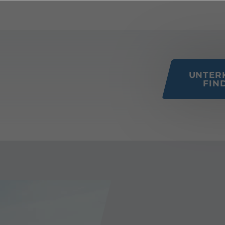
 this page
UNTER
FIN