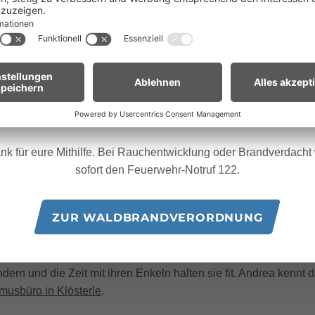
ganz Vorarlberg e
fgrund der anhaltenden Trockenheit gilt in
andverordnung
. Offenes Feuer, Rauchen und Grillen sind vor
Waldnähe und in Uferzonen streng verboten.
en euch um erhöhte Aufmerksamkeit und einen besonders rücksic
Umgang mit der Natur.
ür Biker:innen:
Legt euer Bike nach längeren Abfahrten nicht 
Gras. Heiße Bremsscheiben können trockenes Gras entzünden
nk für eure Mithilfe. Bei Rauchentwicklung oder Brandverdacht w
sofort den Feuerwehr-Notruf 122.
ZUR WALDBRANDVERORDNUNG
uch meine zwei Enkel leben hier. Ich könnte mir keinen besser
zu glauben, wenn man sich mit der sportlichen Frau mit den s
dern und die Zeit mit ihren Enkeln halten sie fit. Andrea kennt 
musbüro in Klösterle
.