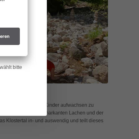
ine
 allem in
htsvollen
in trockenes
.
ählt bitte
en Ort vorstellen, um Kinder aufwachsen zu
chwarzen Haaren, dem markanten Lachen und der
das Klostertal in- und auswendig und teilt dieses