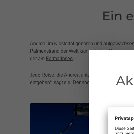
Ein e
Andrea, im Klostertal geboren und aufgewachsen, is
Palmenstrand der Welt kann mit den Alpwiesen
der am
Formarinsee
.
Jede Reise, die Andrea unternimmt, bestätigt sie
Ak
entgehen“, sagt sie. Dennoch kommt sie immer wi