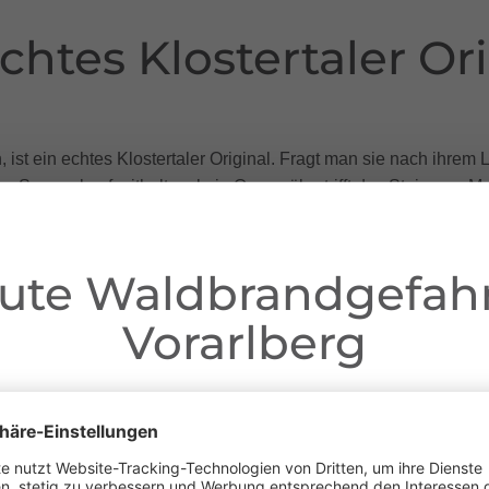
chtes Klostertaler Or
t ein echtes Klostertaler Original. Fragt man sie nach ihrem Lie
 am
Sonnenkopf
mithalten, kein Ozean übertrifft das
Steinerne M
 in dieser Überzeugung. „Es gibt unglaublich viel zu entdecken a
ute Waldbrandgefahr
eder gerne in ihre Heimat Dalaas zurück.
Vorarlberg
Liebe Gäste,