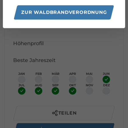
Klösterle
ZUR WALDBRANDVERORDNUNG
Parkplatz Almwasserpark
Ziel
Klösterle
Höhenprofil
Beste Jahreszeit
JAN
FEB
MÄR
APR
MAI
JUN
JUL
AUG
SEP
OKT
NOV
DEZ
TEILEN