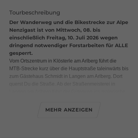
Tourbeschreibung
Der Wanderweg und die Bikestrecke zur Alpe
Nenzigast ist von Mittwoch, 08. bis
einschließlich Freitag, 10. Juli 2026 wegen
dringend notwendiger Forstarbeiten für ALLE
gesperrt.
Vom Ortszentrum in Klösterle am Arlberg führt die
MTB-Strecke kurz über die Hauptstraße taleinwärts bis
zum Gästehaus Schmidt in Langen am Arlberg. Dort
querst Du die Straße. Ab der Straßenmeisterei in
Langen am Arlberg führt der Güterweg ins malerische
Nenzigasttal hinein. Zurück geht es über den
Güterweg bis hinunter zur Straßenmeisterei der
MEHR ANZEIGEN
Arlbergschnellstraße bei Langen am Arlberg. Du folgst
hier der Beschilderung unter dem Gebäude durch und
fährst zuerst ein Stück auf der Straße, weiter bis zur
Großtobelgalerie und zum Ausgangspunkt nach