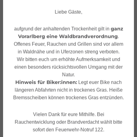
Tipps
Liebe Gäste,
ganz
aufgrund der anhaltenden Trockenheit gilt in
Sicherheitstipps für
Vorarlberg eine Waldbrandverordnung
.
Mountainbike in Vorarlberg
Offenes Feuer, Rauchen und Grillen sind vor allem
in Waldnähe und in Uferzonen streng verboten.
Wir bitten euch um erhöhte Aufmerksamkeit und
einen besonders rücksichtsvollen Umgang mit der
Natur.
Eigenschaften
Hinweis für Biker:innen:
Legt euer Bike nach
längeren Abfahrten nicht in trockenes Gras. Heiße
Bremsscheiben können trockenes Gras entzünden.
Mountainbike
Routentyp
Vielen Dank für eure Mithilfe. Bei
Mittel
Schwierigkeit
Rauchentwicklung oder Brandverdacht wählt bitte
sofort den Feuerwehr-Notruf 122.
Parkplatz Almwasserpark
Start