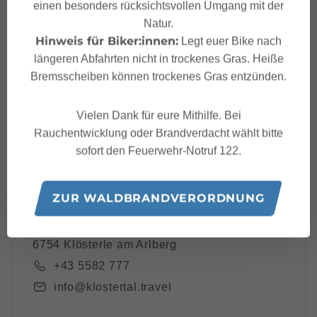
Dein Klostertal Newsle
einen besonders rücksichtsvollen Umgang mit der
tter
Natur.
Hinweis für Biker:innen:
Legt euer Bike nach
längeren Abfahrten nicht in trockenes Gras. Heiße
Bremsscheiben können trockenes Gras entzünden.
Ich akzeptiere die
Datenschutzbestimmungen
Vielen Dank für eure Mithilfe. Bei
Rauchentwicklung oder Brandverdacht wählt bitte
sofort den Feuerwehr-Notruf 122.
ZUR WALDBRANDVERORDNUNG
Klostertal Tourismus
Bundesstraße 59,
6754 Klösterle am Arlberg
+43 5582 777
info@klostertal.travel