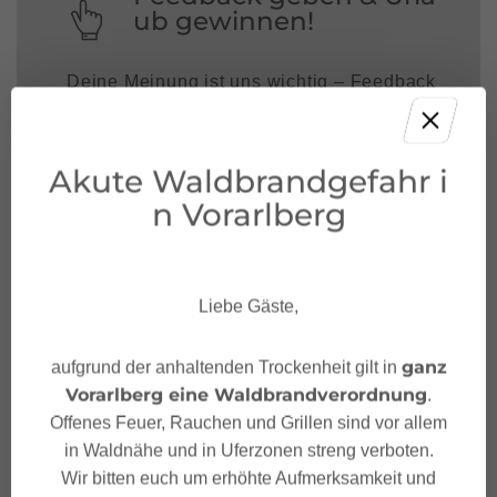
ub gewinnen!
Deine Meinung ist uns wichtig – Feedback
geben und mit etwas Glück unvergessliche
Urlaubserlebnisse in Österreich gewinnen.
Akute Waldbrandgefahr i
JETZT MITMACHEN!
n Vorarlberg
Liebe Gäste,
ganz
aufgrund der anhaltenden Trockenheit gilt in
Vorarlberg eine Waldbrandverordnung
.
Offenes Feuer, Rauchen und Grillen sind vor allem
in Waldnähe und in Uferzonen streng verboten.
Wir bitten euch um erhöhte Aufmerksamkeit und