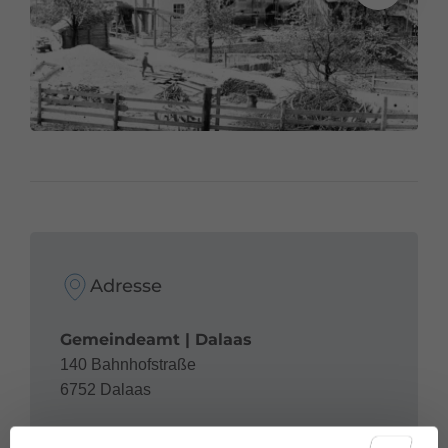
arme Personen, die hier heimatberechtigt waren, von
der Gemeinde versorgt werden mussten. In den beiden
Jahren wurden an diese insgesamt 1.151 Laibe Brot
ausgegeben. Der Armenfonds der Gemeinde wurde
durch Stiftungen immer wieder aufgebessert. Ältere
Personen, die keine Angehörigen hatten, oder auch
Menschen mit Behinderungen wurden im Armenhaus
Barmherzigen Schwestern
durch die
versorgt.
Hier wuchsen aber auch manche Kinder aus sozial
benachteiligten Familien auf, etwa der 1899 geborene
Franz Kohler
, der im hohen Alter von rund 90 Jahren
Adresse
seine bewegenden Erinnerungen (er war ein
Schwabenkind
sogenanntes „
“) in einer
Gemeindeamt | Dalaas
Radiosendung erzählte.
140 Bahnhofstraße
6752 Dalaas
Ab der NS-Zeit diente das Haus nicht mehr als
Armenhaus, sondern nur noch als Gemeindeamt. In