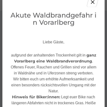
weiterer Folge wurde auch ein neues
Volksschulgebäude
angebaut. Durch einen
Dachstuhlbrand wurde 1941 leider ein großer Teil des
Akute Waldbrandgefahr i
Gemeindearchivs ein Raub der Flammen.
n Vorarlberg
Liebe Gäste,
ganz
aufgrund der anhaltenden Trockenheit gilt in
Vorarlberg eine Waldbrandverordnung
.
Offenes Feuer, Rauchen und Grillen sind vor allem
in Waldnähe und in Uferzonen streng verboten.
Wir bitten euch um erhöhte Aufmerksamkeit und
einen besonders rücksichtsvollen Umgang mit der
Natur.
Hinweis für Biker:innen:
Legt euer Bike nach
längeren Abfahrten nicht in trockenes Gras. Heiße