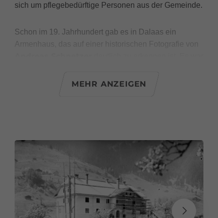
sich um pflegebedürftige Personen aus der Gemeinde.
Schon im 19. Jahrhundert gab es in Dalaas ein
Armenhaus, das auf einer historischen Fotografie von
Andreas Schnetzer
deutlich zu erkennen ist. Es war
ein langgestrecktes Holzhaus mit geschindeltem Dach
und zwei Dachgaupen. Am 8. August 1915 brannte
MEHR ANZEIGEN
dieses Gebäude vollständig ab. Infolge des Ersten
Weltkriegs war die Mannschaft der Feuerwehr Dalaas
stark dezimiert, weshalb das Haus nicht gerettet
werden konnte. Da es windstill war, blieben zumindest
die umliegenden Objekte vom Feuer verschont.
bayerischen Herrschaft
Schon aus der Zeit der
(1805 bis 1814) gibt es Aufzeichnungen über die
Armenversorgung in Dalaas. 1810/11 gab es in Dalaas
und Wald 13 Erwachsene und 9 Kinder, die
Spendleut
sogenannte „
“ waren und deshalb als