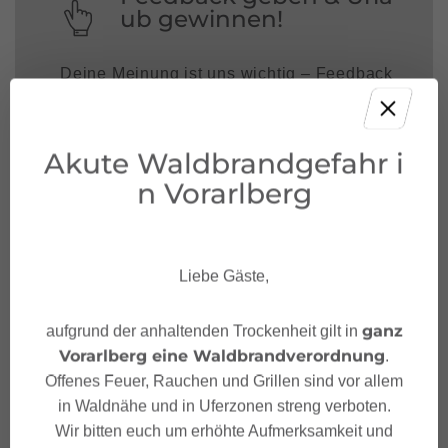
ub gewinnen!
Deine Meinung ist uns wichtig – Feedback
geben und mit etwas Glück unvergessliche
Urlaubserlebnisse in Österreich gewinnen.
Akute Waldbrandgefahr i
JETZT MITMACHEN!
n Vorarlberg
Liebe Gäste,
ganz
aufgrund der anhaltenden Trockenheit gilt in
Vorarlberg eine Waldbrandverordnung
.
Offenes Feuer, Rauchen und Grillen sind vor allem
in Waldnähe und in Uferzonen streng verboten.
Wir bitten euch um erhöhte Aufmerksamkeit und