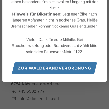
Dein Klostertal Newsle
einen besonders rücksichtsvollen Umgang mit der
tter
Natur.
Hinweis für Biker:innen:
Legt euer Bike nach
längeren Abfahrten nicht in trockenes Gras. Heiße
Bremsscheiben können trockenes Gras entzünden.
Ich akzeptiere die
Datenschutzbestimmungen
Vielen Dank für eure Mithilfe. Bei
Rauchentwicklung oder Brandverdacht wählt bitte
sofort den Feuerwehr-Notruf 122.
ZUR WALDBRANDVERORDNUNG
Klostertal Tourismus
Bundesstraße 59,
6754 Klösterle am Arlberg
+43 5582 777
info@klostertal.travel