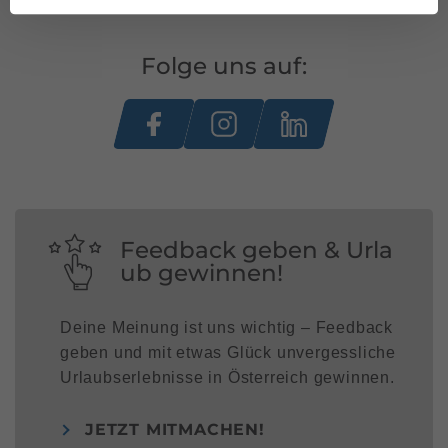
Folge uns auf:
Feedback geben & Urla
ub gewinnen!
Deine Meinung ist uns wichtig – Feedback
geben und mit etwas Glück unvergessliche
Urlaubserlebnisse in Österreich gewinnen.
JETZT MITMACHEN!