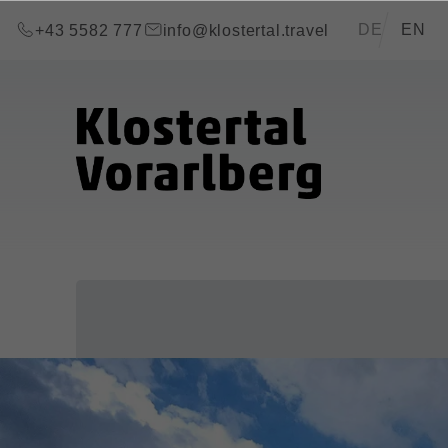
Zum Inhalt springen (Alt+0)
Zum Hauptmenü springen (Alt+1)
Translations of
DE
EN
+43 5582 777
info@klostertal.travel