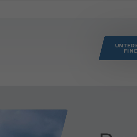
 this page
UNTER
FIN