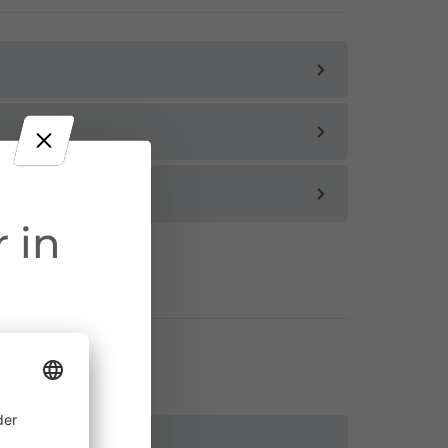
 in
ine