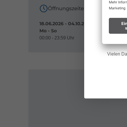
Waldbr
Öffnungszeiten
Wir bitt
18.06.2026 - 04.10.2026
Mo - So
Hinweis f
00:00 - 23:59 Uhr
Vielen Da