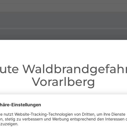
ute Waldbrandgefahr
Vorarlberg
Liebe Gäste,
ganz Vorarlberg e
fgrund der anhaltenden Trockenheit gilt in