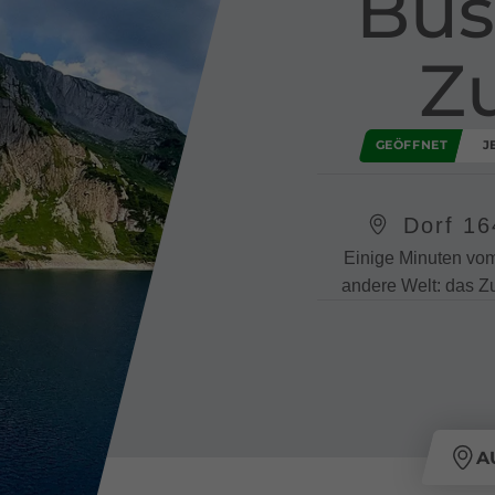
Bus
Z
GEÖFFNET
J
Dorf 16
Einige Minuten vom
andere Welt: das Z
A