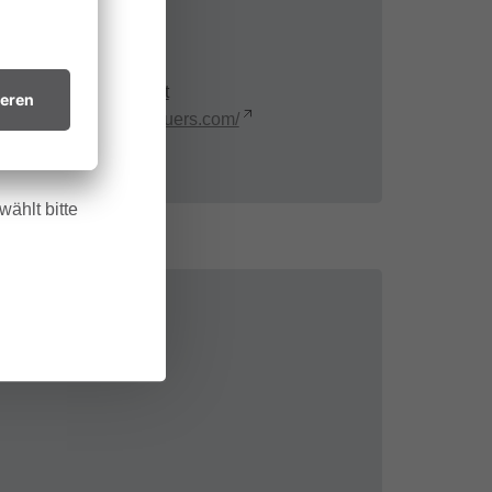
 allem in
Kontakt
htsvollen
info@lechzuers.at
https://www.lechzuers.com/
in trockenes
.
ählt bitte