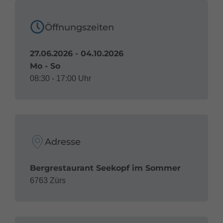
08:30 Uhr bis 17:00 Uhr
Tel. +43(0)5583/2283 235
Öffnungszeiten
restaurant.seekopf@ski-zuers.at
www.seekopf.at
27.06.2026 - 04.10.2026
Mo - So
08:30 - 17:00 Uhr
Adresse
Bergrestaurant Seekopf im Sommer
6763 Zürs