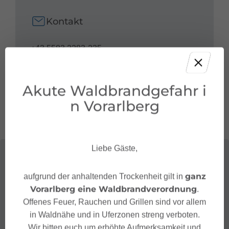
Kontakt
+43 5583 2283-235
restaurant.seekopf@ski-zuers.at
https://www.ski-
Akute Waldbrandgefahr i
zuers.at/de/seekopfrestaurant/
n Vorarlberg
Liebe Gäste,
ganz
aufgrund der anhaltenden Trockenheit gilt in
Vorarlberg eine Waldbrandverordnung
.
Offenes Feuer, Rauchen und Grillen sind vor allem
in Waldnähe und in Uferzonen streng verboten.
Wir bitten euch um erhöhte Aufmerksamkeit und