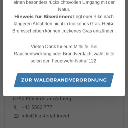
Dein Klostertal Newsle
einen besonders rücksichtsvollen Umgang mit der
tter
Natur.
Hinweis für Biker:innen:
Legt euer Bike nach
längeren Abfahrten nicht in trockenes Gras. Heiße
Bremsscheiben können trockenes Gras entzünden.
Ich akzeptiere die
Datenschutzbestimmungen
Vielen Dank für eure Mithilfe. Bei
Rauchentwicklung oder Brandverdacht wählt bitte
sofort den Feuerwehr-Notruf 122.
ZUR WALDBRANDVERORDNUNG
Klostertal Tourismus
Bundesstraße 59,
6754 Klösterle am Arlberg
+43 5582 777
info@klostertal.travel