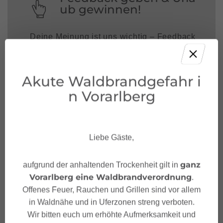
ub gewinnen!
Deine Meinung ist uns wichtig – Feedback
geben und mit etwas Glück unvergessliche
Urlaubserlebnisse in Österreich gewinnen.
Akute Waldbrandgefahr i
JETZT MITMACHEN!
n Vorarlberg
Liebe Gäste,
ganz
aufgrund der anhaltenden Trockenheit gilt in
Vorarlberg eine Waldbrandverordnung
.
Offenes Feuer, Rauchen und Grillen sind vor allem
in Waldnähe und in Uferzonen streng verboten.
Wir bitten euch um erhöhte Aufmerksamkeit und