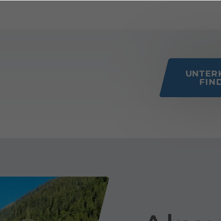
 this page
UNTER
FIN