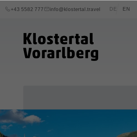
Zum Inhalt springen (Alt+0)
Zum Hauptmenü springen (Alt+1)
Translations of
DE
EN
+43 5582 777
info@klostertal.travel