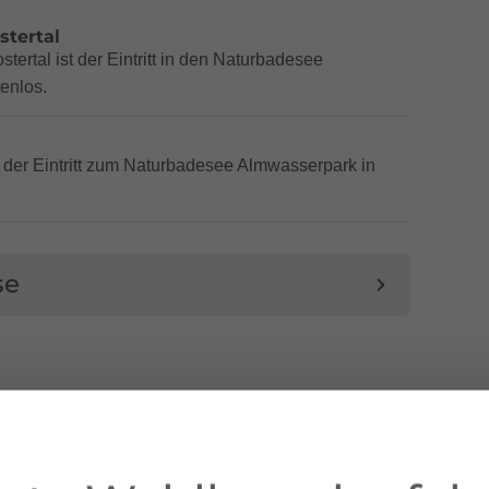
stertal
ertal ist der Eintritt in den Naturbadesee
tenlos.
st der Eintritt zum Naturbadesee Almwasserpark in
se