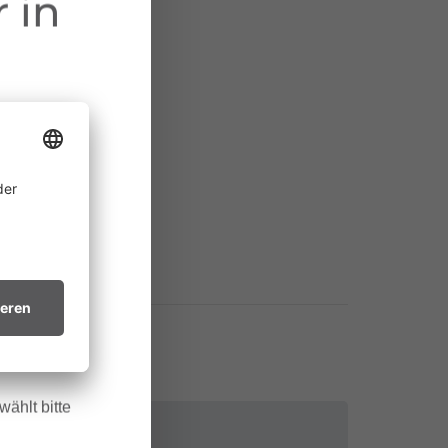
 in
ine
 allem in
htsvollen
in trockenes
.
ählt bitte