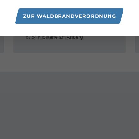
Adresse
ZUR WALDBRANDVERORDNUNG
Almwasserpark Klösterle
Klösterle 60a
6754 Klösterle am Arlberg