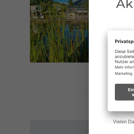
Ak
au
Waldbr
Wir bitt
Hinweis f
Vielen Da