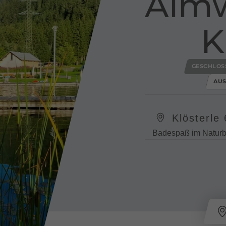
Almw
K
GESCHLOS
AUS
Klösterle
Badespaß im Naturba