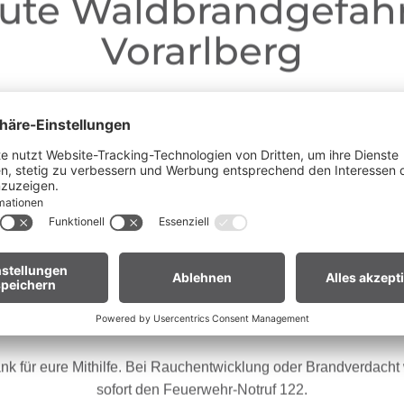
ute Waldbrandgefahr
Vorarlberg
Liebe Gäste,
ganz Vorarlberg e
fgrund der anhaltenden Trockenheit gilt in
andverordnung
. Offenes Feuer, Rauchen und Grillen sind vor
Waldnähe und in Uferzonen streng verboten.
en euch um erhöhte Aufmerksamkeit und einen besonders rücksic
Umgang mit der Natur.
ür Biker:innen:
Legt euer Bike nach längeren Abfahrten nicht 
Gras. Heiße Bremsscheiben können trockenes Gras entzünden
nk für eure Mithilfe. Bei Rauchentwicklung oder Brandverdacht w
sofort den Feuerwehr-Notruf 122.