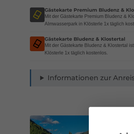
Gästekarte Premium Bludenz & Klo
Mit der Gästekarte Premium Bludenz & Klost
Almwasserpark in Klösterle 1x täglich kos
Gästekarte Bludenz & Klostertal
Mit der Gästekarte Bludenz & Klostertal i
Klösterle 1x täglich kostenlos.
Informationen zur Anrei