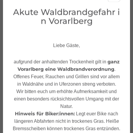
Tipps
Akute Waldbrandgefahr i
n Vorarlberg
Öffentliche Verkehrsmittel
Parken
Liebe Gäste,
Start
ganz
aufgrund der anhaltenden Trockenheit gilt in
Vorarlberg eine Waldbrandverordnung
.
Ziel
Offenes Feuer, Rauchen und Grillen sind vor allem
in Waldnähe und in Uferzonen streng verboten.
Wir bitten euch um erhöhte Aufmerksamkeit und
Sicherheitshinweise
einen besonders rücksichtsvollen Umgang mit der
Natur.
Sicherheitstipps für
Hinweis für Biker:innen:
Legt euer Bike nach
Mountainbike in Vorarlberg
längeren Abfahrten nicht in trockenes Gras. Heiße
Bremsscheiben können trockenes Gras entzünden.