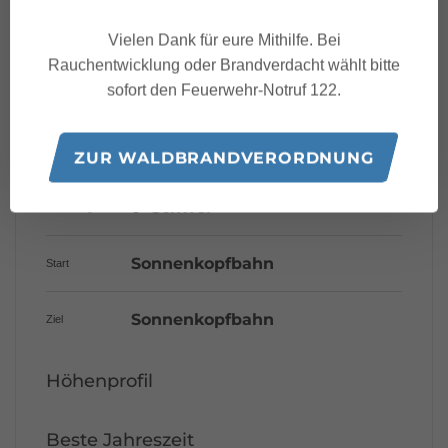
Vielen Dank für eure Mithilfe. Bei
Rauchentwicklung oder Brandverdacht wählt bitte
Eigenschaften
sofort den Feuerwehr-Notruf 122.
Mountainbike
Routentyp
ZUR WALDBRANDVERORDNUNG
Schwer
Schwierigkeit
Sonnenkopfbahn
Start
Sonnenkopfbahn
Ziel
Höhenprofil
Beste Jahreszeit