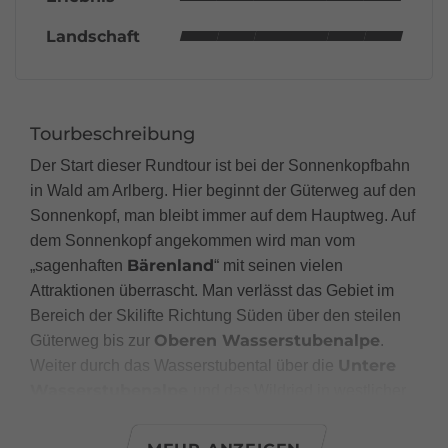
Landschaft
Tourbeschreibung
Der Start dieser Rundtour ist bei der Sonnenkopfbahn
in Wald am Arlberg. Hier beginnt der Güterweg auf den
Sonnenkopf, man bleibt immer auf dem Hauptweg. Auf
dem Sonnenkopf angekommen wird man vom
Bärenland
„sagenhaften
“ mit seinen vielen
Attraktionen überrascht. Man verlässt das Gebiet im
Bereich der Skilifte Richtung Süden über den steilen
Oberen Wasserstubenalpe
Güterweg bis zur
.
Untere
Weiter durch das Wasserstubental über die
Wasserstubenalpe
und das Wildried in westlicher
Kristberg
Richtung hinaus bis zum
. Vom
Panoramagasthof Kristberg zur