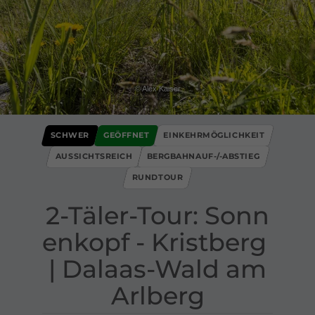
© Alex Kaiser
SCHWER
GEÖFFNET
EINKEHRMÖGLICHKEIT
AUSSICHTSREICH
BERGBAHNAUF-/-ABSTIEG
RUNDTOUR
2​-​Täler​-​Tour: Sonn
enkopf ​-​ Kristberg ​
|​ Dalaas​-​Wald am
Arlberg