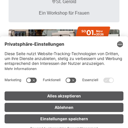
St. Gerold
Ein Workshop für Frauen
01.
SO
Nov
2026
Allerheiligen mit der Stadtmusik Blud
enz
LIVE