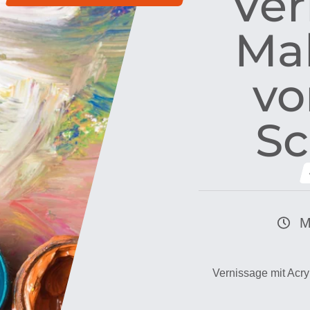
Ver
Ma
vo
Sc
M
Vernissage mit Acry