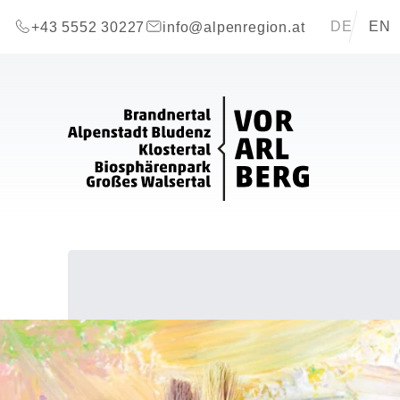
Zum Inhalt springen (Alt+0)
Zum Hauptmenü springen (Alt+1)
Translations 
DE
EN
+43 5552 30227
info@alpenregion.at