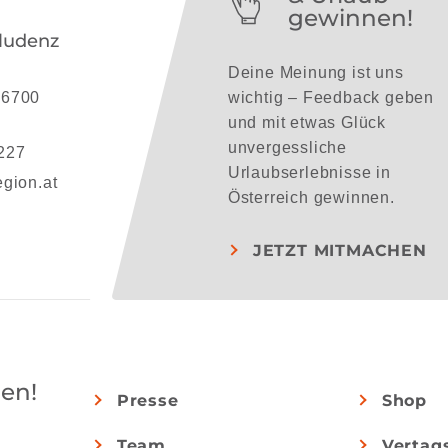
gewinnen!
ludenz
Deine Meinung ist uns
 6700
wichtig – Feedback geben
und mit etwas Glück
unvergessliche
227
Urlaubserlebnisse in
gion.at
Österreich gewinnen.
JETZT MITMACHEN
en!
Presse
Shop
Team
Vertag