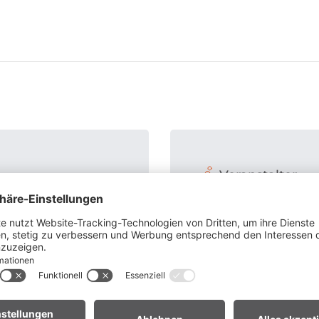
Veranstalter
Hotel Sarotla
Mühledörfle 23
6708 Brand
+43 5559 248
hotel@sarotla.at
http://www.sarotla.at