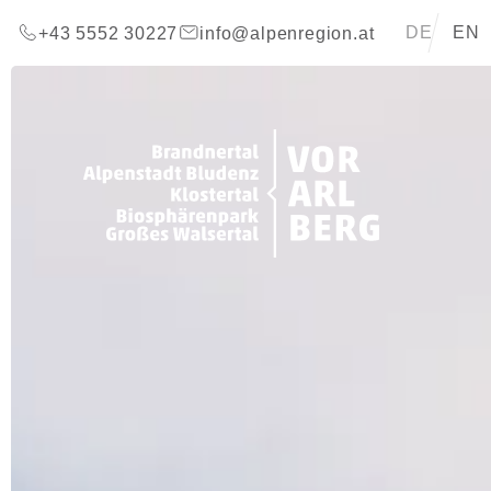
Zum Inhalt springen (Alt+0)
Zum Hauptmenü springen (Alt+1)
Translations 
DE
EN
+43 5552 30227
info@alpenregion.at