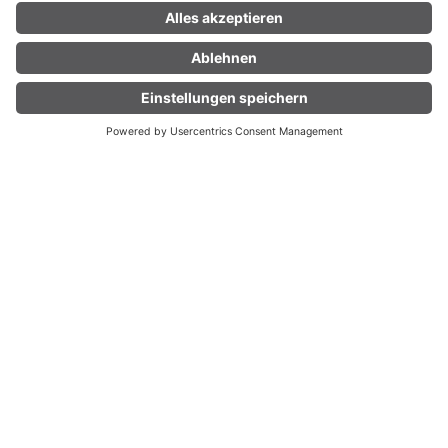
05:15 h
29,8 km
1180 hm
Mountainbike · Bludenz
LIVE
5-Täler Mountainbike-Stern-Tour (Etap
pe 2) | Bludenz