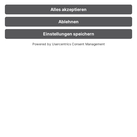
LIVE
Wanderbus zur Alpe Laguz
Raggal
01.
31.
MI
Jan
FR
Dez
2025
2027