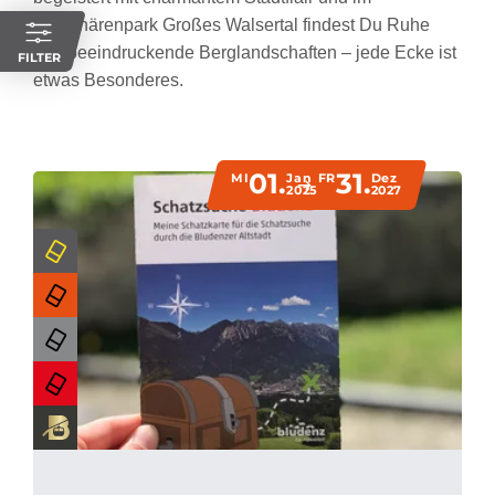
Biosphärenpark Großes Walsertal findest Du Ruhe
und beeindruckende Berglandschaften – jede Ecke ist
FILTER
etwas Besonderes.
01.
31.
MI
Jan
FR
Dez
2025
2027