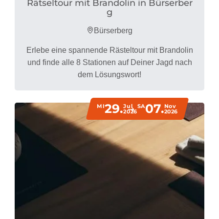
Rätseltour mit Brandolin in Bürserber
g
Bürserberg
Erlebe eine spannende Rästeltour mit Brandolin
und finde alle 8 Stationen auf Deiner Jagd nach
dem Lösungswort!
29.
07.
MI
Jul
SA
Nov
2026
2026