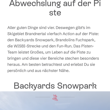
Abwechslung auf der Pi
ste
Aller guten Dinge sind vier. Deswegen gibt‘s im
Skigebiet
Brandnertal vier
fach Action auf der Piste:
den
Backyards Snowpark
, Brandolins Fuchspark,
die
WISBI-Strecke
und den
Fun-Run
. Das Pisten-
Team leistet Großes, um Leben auf die Piste zu
bringen und diese vier Bereiche stechen besonders
heraus. Am besten betrachte
s
t und erleb
s
t
Du
sie
persönlich und aus nächster Nähe.
Backyards Snowpark