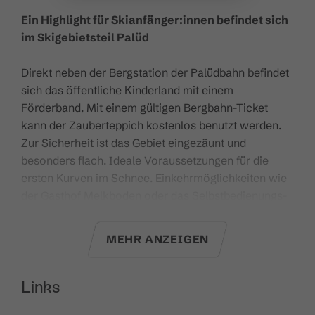
Ein Highlight für Skianfänger:innen befindet sich
im Skigebietsteil Palüd
Direkt neben der Bergstation der Palüdbahn befindet
sich das öffentliche Kinderland mit einem
Förderband. Mit einem gültigen Bergbahn-Ticket
kann der Zauberteppich kostenlos benutzt werden.
Zur Sicherheit ist das Gebiet eingezäunt und
besonders flach. Ideale Voraussetzungen für die
ersten Kurven im Schnee. Einkehrmöglichkeiten wie
der Gasthof Melkboden oder das Selbstbedienungs-
Restaurant Goona sind nur wenige Schritte entfernt.
MEHR ANZEIGEN
Anreise mit öffentlichen
Verkehrsmitteln:
Landbus L580, Haltestelle "Brand
Palüdbahn". Die genauen Verbindungen können
Links
unter
www.vmobil.at
gesucht werden. Mit der