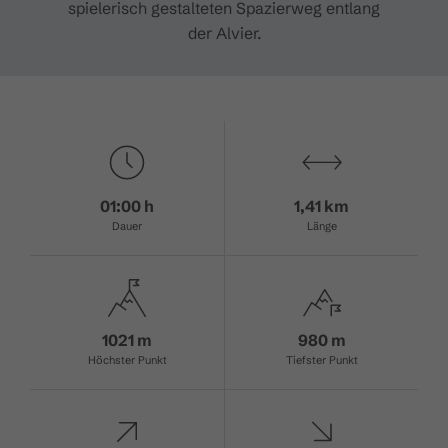
spielerisch gestalteten Spazierweg entlang
der Alvier.
01:00 h
1,41 km
Dauer
Länge
1021 m
980 m
Höchster Punkt
Tiefster Punkt