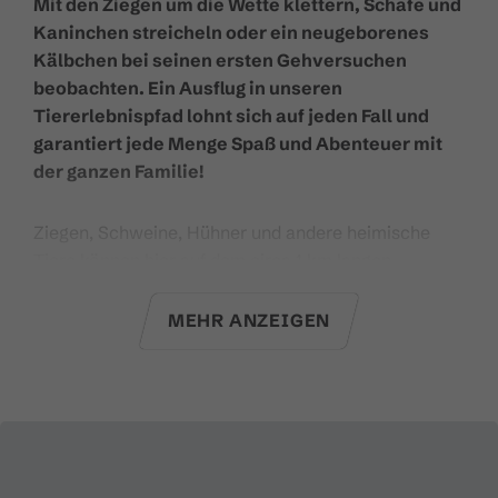
Mit den Ziegen um die Wette klettern, Schafe und
Kaninchen streicheln oder ein neugeborenes
Kälbchen bei seinen ersten Gehversuchen
beobachten. Ein Ausflug in unseren
Tiererlebnispfad lohnt sich auf jeden Fall und
garantiert jede Menge Spaß und Abenteuer mit
der ganzen Familie!
Ziegen, Schweine, Hühner und andere heimische
Tiere können hier auf dem circa 1 km langen
Rundweg entlang des Alvierbachs aus nächster Nähe
beobachtet werden. Ein tierisches Erlebnis für
MEHR ANZEIGEN
Familien! So können die Kids die Ziegen beim
Klettern beobachten, mit den Hühnern um die Wette
gackern oder den Schafen beim Fressen zusehen. In
die Wegführung ist auch ein offener Stallbereich
integriert, um Einblicke in den bäuerlichen Alltag zu
ermöglichen. Auch Insekten haben im Insektenhotel