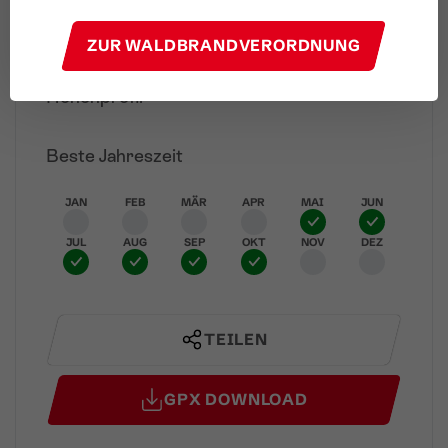
Naturbadesee "Alvierbad"
Ziel
ZUR WALDBRANDVERORDNUNG
Höhenprofil
Beste Jahreszeit
JAN
FEB
MÄR
APR
MAI
JUN
JUL
AUG
SEP
OKT
NOV
DEZ
TEILEN
GPX DOWNLOAD