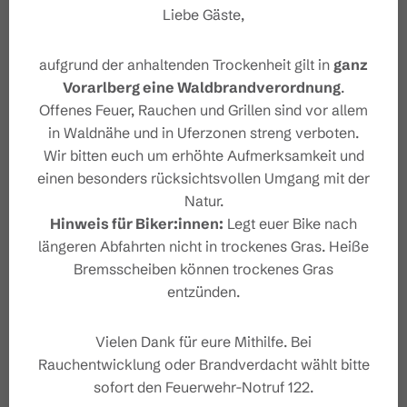
oder
tourismus@brandnertal.at
Liebe Gäste,
Sicherheitshinweise
aufgrund der anhaltenden Trockenheit gilt in
ganz
Vorarlberg eine Waldbrandverordnung
.
Sicherheitstipps für Wandern
in Vorarlberg
Offenes Feuer, Rauchen und Grillen sind vor allem
in Waldnähe und in Uferzonen streng verboten.
Wir bitten euch um erhöhte Aufmerksamkeit und
einen besonders rücksichtsvollen Umgang mit der
Natur.
Hinweis für Biker:innen:
Legt euer Bike nach
Eigenschaften
längeren Abfahrten nicht in trockenes Gras. Heiße
Bremsscheiben können trockenes Gras
Themenweg
Routentyp
entzünden.
Leicht
Schwierigkeit
Vielen Dank für eure Mithilfe. Bei
Rauchentwicklung oder Brandverdacht wählt bitte
sofort den Feuerwehr-Notruf 122.
Naturbadesee "Alvierbad"
Start