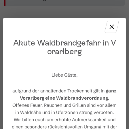
Eigenschaften
Akute Waldbrandgefahr in V
orarlberg
Rodeln
Routentyp
Leicht
Schwierigkeit
Liebe Gäste,
Dorfbahn
Start
aufgrund der anhaltenden Trockenheit gilt in
ganz
Vorarlberg eine Waldbrandverordnung
.
Dorfbahn
Ziel
Offenes Feuer, Rauchen und Grillen sind vor allem
in Waldnähe und in Uferzonen streng verboten.
Höhenprofil
Wir bitten euch um erhöhte Aufmerksamkeit und
einen besonders rücksichtsvollen Umgang mit der