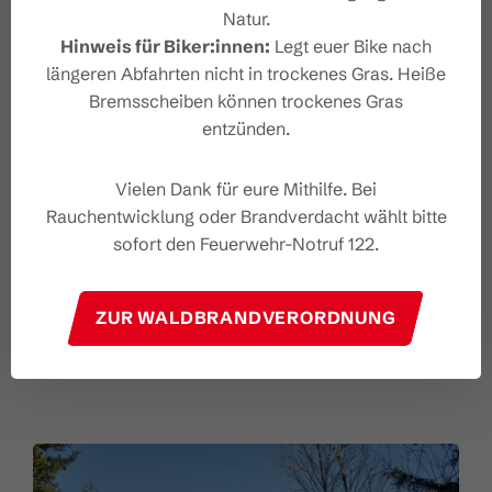
Natur.
Beste Jahreszeit
Hinweis für Biker:innen:
Legt euer Bike nach
längeren Abfahrten nicht in trockenes Gras. Heiße
JAN
FEB
MÄR
APR
MAI
JUN
Bremsscheiben können trockenes Gras
JUL
AUG
SEP
OKT
NOV
DEZ
entzünden.
Vielen Dank für eure Mithilfe. Bei
Rauchentwicklung oder Brandverdacht wählt bitte
TEILEN
sofort den Feuerwehr-Notruf 122.
GPX DOWNLOAD
ZUR WALDBRANDVERORDNUNG