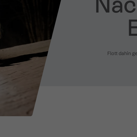
Nac
Flott dahin g