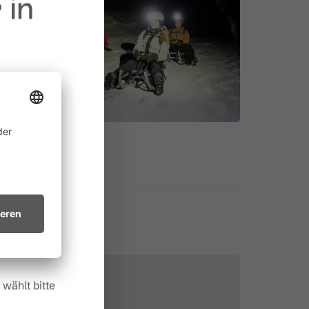
 in
ine
 allem in
ichtsvollen
in trockenes
.
wählt bitte