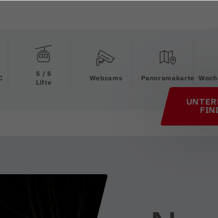
his page
5 / 5
C
Webcams
Panoramakarte
Woch
Lifte
UNTER
FIN