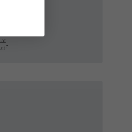
ästeinfo
.at
.at