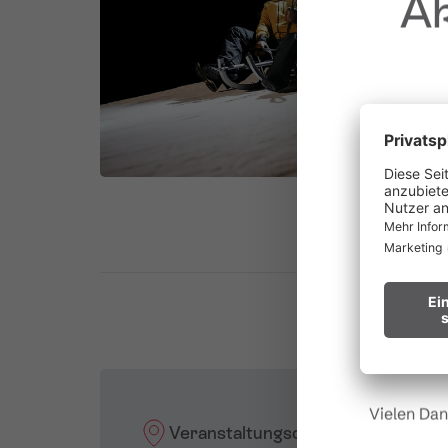
Ak
au
Waldbr
Wir bitten
Hinweis fü
Vielen Dan
Veranstaltungsort