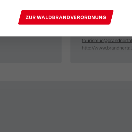
Brandnertal Shop & G
ZUR WALDBRANDVERORDNUNG
Mühledörfle 2
6708 Brand
+43 5559 555
tourismus@brandnertal
http://www.brandnertal