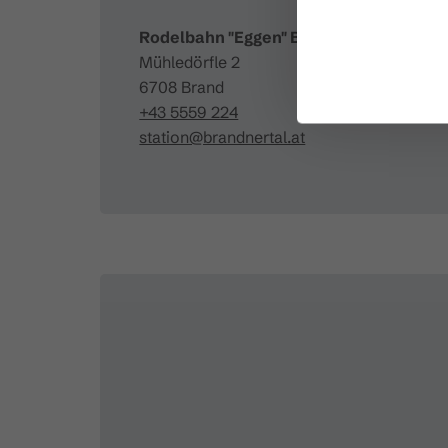
Rodelbahn "Eggen" Brand
Mühledörfle 2
6708 Brand
+43 5559 224
station@brandnertal.at