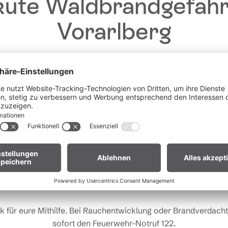
ute Waldbrandgefahr
Vorarlberg
Liebe Gäste,
fgrund der anhaltenden Trockenheit gilt in
ganz Vorarlberg e
andverordnung
. Offenes Feuer, Rauchen und Grillen sind vor
Waldnähe und in Uferzonen streng verboten.
 euch um erhöhte Aufmerksamkeit und einen besonders rücks
Umgang mit der Natur.
r Biker:innen:
Legt euer Bike nach längeren Abfahrten nicht 
Gras. Heiße Bremsscheiben können trockenes Gras entzünden
k für eure Mithilfe. Bei Rauchentwicklung oder Brandverdacht 
Veranstalter
sofort den Feuerwehr-Notruf 122.