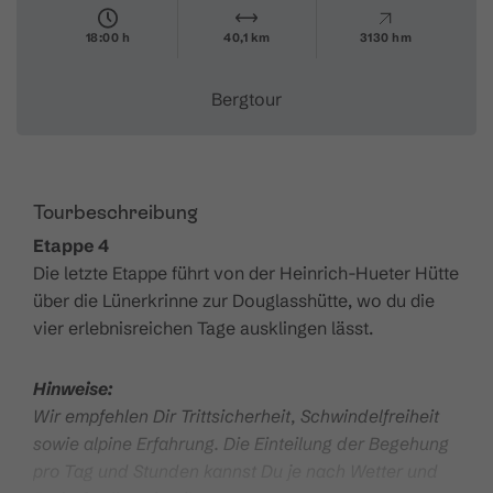
18:00 h
40,1 km
3130 hm
Bergtour
Tourbeschreibung
Etappe 4
Die letzte Etappe führt von der Heinrich-Hueter Hütte
über die Lünerkrinne zur Douglasshütte, wo du die
vier erlebnisreichen Tage ausklingen lässt.
Hinweise:
Wir empfehlen Dir Trittsicherheit, Schwindelfreiheit
sowie alpine Erfahrung. Die Einteilung der Begehung
pro Tag und Stunden kannst Du je nach Wetter und