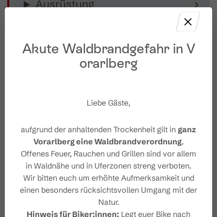
Ausrüstung
Öffentliche Verkehrsmittel
Akute Waldbrandgefahr in V
orarlberg
Parken
Weitere Infos und Links
Liebe Gäste,
Sicherheitshinweise
aufgrund der anhaltenden Trockenheit gilt in
ganz
Vorarlberg eine Waldbrandverordnung
.
Sicherheitstipps für Wandern
Offenes Feuer, Rauchen und Grillen sind vor allem
in Vorarlberg
in Waldnähe und in Uferzonen streng verboten.
Wir bitten euch um erhöhte Aufmerksamkeit und
einen besonders rücksichtsvollen Umgang mit der
Natur.
Hinweis für Biker:innen:
Legt euer Bike nach