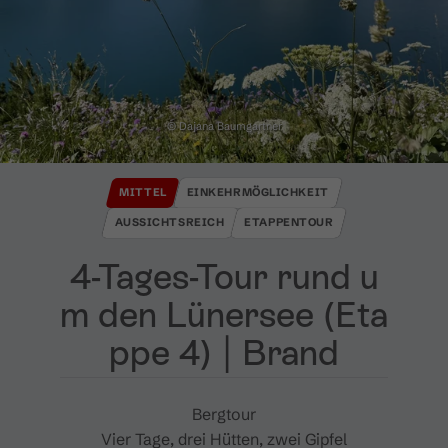
© Dajana Baumgartner
MITTEL
EINKEHRMÖGLICHKEIT
AUSSICHTSREICH
ETAPPENTOUR
4​-​Tages​-​Tour rund u
m den Lünersee ​(​Eta
ppe 4​)​ ​|​ Brand
Bergtour
Vier Tage, drei Hütten, zwei Gipfel