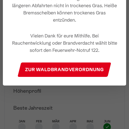
längeren Abfahrten nicht in trockenes Gras. Heiße
Eigenschaften
Bremsscheiben können trockenes Gras
entzünden.
Bergtour
Routentyp
Vielen Dank für eure Mithilfe. Bei
Mittel
Schwierigkeit
Rauchentwicklung oder Brandverdacht wählt bitte
sofort den Feuerwehr-Notruf 122.
Heinrich Hueter Hütte
Start
ZUR WALDBRANDVERORDNUNG
Bushaltestelle - Lünerseebahn
Ziel
Höhenprofil
Beste Jahreszeit
JAN
FEB
MÄR
APR
MAI
JUN