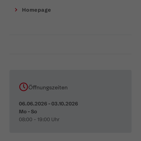
frühzeitige Reservierung wird empfohlen.
Homepage
Hinweis:
Bitte beachte die aktuellen Öffnungszeiten
und Informationen zur Anreise. Zahlung mit EC Karte
möglich.
Öffnungszeiten
06.06.2026 - 03.10.2026
Mo - So
08:00 - 19:00 Uhr