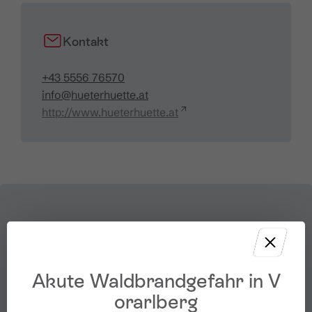
Kontakt
+43 5556 76570
info@hueterhuette.at
http://www.hueterhuette.at
Akute Waldbrandgefahr in V
orarlberg