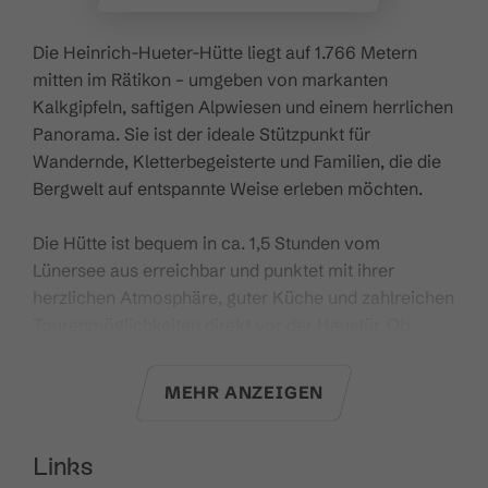
Die Heinrich-Hueter-Hütte liegt auf 1.766 Metern
mitten im Rätikon – umgeben von markanten
Kalkgipfeln, saftigen Alpwiesen und einem herrlichen
Panorama. Sie ist der ideale Stützpunkt für
Wandernde, Kletterbegeisterte und Familien, die die
Bergwelt auf entspannte Weise erleben möchten.
Die Hütte ist bequem in ca. 1,5 Stunden vom
Lünersee aus erreichbar und punktet mit ihrer
herzlichen Atmosphäre, guter Küche und zahlreichen
Tourenmöglichkeiten direkt vor der Haustür. Ob
gemütliche Tageswanderung oder alpine Gipfeltour –
hier kommt jede*r auf seine Kosten.
MEHR ANZEIGEN
Für das leibliche Wohl sorgt das Hüttenteam mit
regionalen Speisen und kühlen Getränken.
Links
Übernachtungsmöglichkeiten sind vorhanden – eine