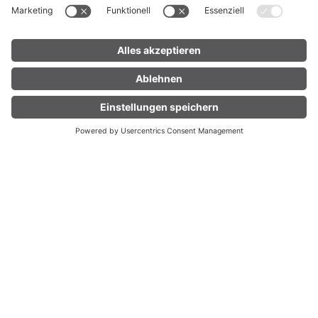
UNTERKUNFT
LIVE
FINDEN
Natur.Genuss.Hotel Sonnasita
Öffnungszeiten
Faschina 92, 6733 Fontanella