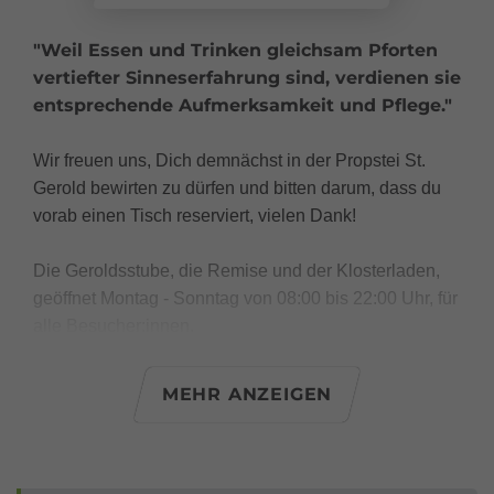
"Weil Essen und Trinken gleichsam Pforten
vertiefter Sinneserfahrung sind, verdienen sie
entsprechende Aufmerksamkeit und Pflege."
Wir freuen uns, Dich demnächst in der Propstei St.
Gerold bewirten zu dürfen und bitten darum, dass du
vorab einen Tisch reserviert, vielen Dank!
Die Geroldsstube, die Remise und der Klosterladen,
geöffnet Montag - Sonntag von 08:00 bis 22:00 Uhr, für
alle Besucher:innen.
(Die Abendöffnungszeiten sind abhängig von unserer
Auslastung des Hotelbetriebs und können bei
MEHR ANZEIGEN
geringerer Belegung abweichen.)
Wählt von Montag bis Sonntagmittag aus unserem
vielfältigen Menü, aus der à la carte Karte oder