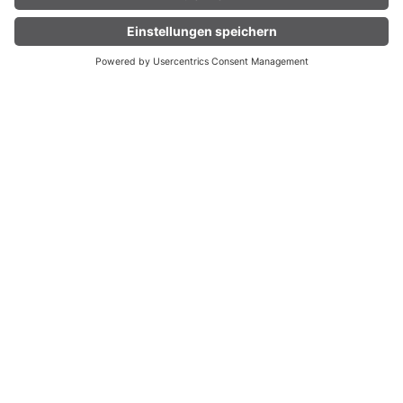
UNTERKUNFT
LIVE
FINDEN
Der „Walserherbst“ – ei
n Fest für alle Sinne
Ein ganzes Tal als Bühne: Wie der
Walserherbst leere Räume neu
belebt und kulturelle Vielfalt feiert.
Ein Gespräch mit Gründer und
Festivalleiter Dietmar Nigsch.
STORY LESEN