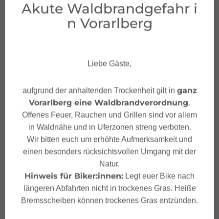
Akute Waldbrandgefahr i
n Vorarlberg
Liebe Gäste,
Feedback geben & Urla
ub gewinnen!
ganz
aufgrund der anhaltenden Trockenheit gilt in
Vorarlberg eine Waldbrandverordnung
.
Deine Meinung ist uns wichtig – Feedback
Offenes Feuer, Rauchen und Grillen sind vor allem
geben und mit etwas Glück unvergessliche
in Waldnähe und in Uferzonen streng verboten.
Urlaubserlebnisse in Österreich gewinnen.
Wir bitten euch um erhöhte Aufmerksamkeit und
einen besonders rücksichtsvollen Umgang mit der
JETZT MITMACHEN!
Natur.
Hinweis für Biker:innen:
Legt euer Bike nach
längeren Abfahrten nicht in trockenes Gras. Heiße
Bremsscheiben können trockenes Gras entzünden.