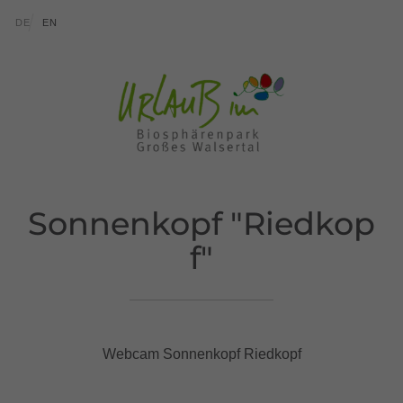
Zum Inhalt springen (Alt+0)
Zum Hauptmenü springen (Alt+1)
Translations of this page
DE
EN
Sonnenkopf "Riedkop
f"
Webcam Sonnenkopf Riedkopf