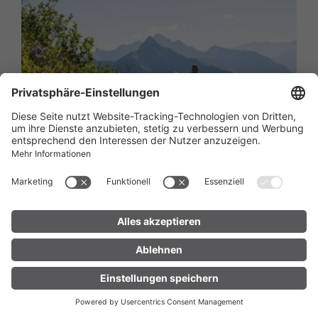
Blumen-Wanderlehrpfad | Faschina
00:45 h
1,22 km
290 hm
UNTERKUNFT
LIVE
FINDEN
Themenweg