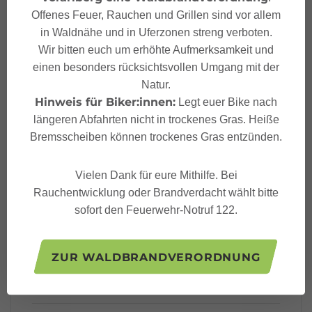
Literatur
Offenes Feuer, Rauchen und Grillen sind vor allem
in Waldnähe und in Uferzonen streng verboten.
Sicherheitshinweise
Wir bitten euch um erhöhte Aufmerksamkeit und
einen besonders rücksichtsvollen Umgang mit der
Natur.
Sicherheitstipps für
Hinweis für Biker:innen:
Legt euer Bike nach
Wandern in Vorarlberg
längeren Abfahrten nicht in trockenes Gras. Heiße
Bremsscheiben können trockenes Gras entzünden.
Vielen Dank für eure Mithilfe. Bei
Rauchentwicklung oder Brandverdacht wählt bitte
Eigenschaften
sofort den Feuerwehr-Notruf 122.
Wanderung
Routentyp
ZUR WALDBRANDVERORDNUNG
Mittel
Schwierigkeit