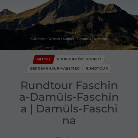
© Matthias Greilach / Damüls - Faschina Tourismus
MITTEL
EINKEHRMÖGLICHKEIT
BERGBAHNAUF-/-ABSTIEG
RUNDTOUR
Rundtour Faschin
a​-​Damüls​-​Faschin
a ​|​ Damüls​-​Faschi
na