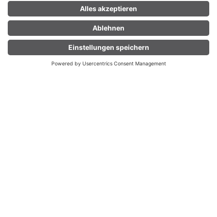
05:15 h
29,8 km
1180 hm
Mountainbike · Bludenz
LIVE
5-Täler Mountainbike-Stern-Tour (Etap
pe 2) | Bludenz