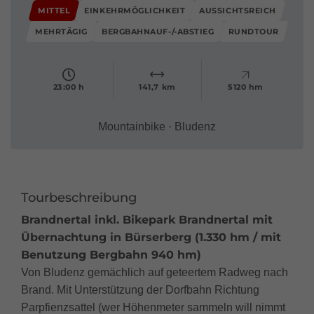
MITTEL
EINKEHRMÖGLICHKEIT
AUSSICHTSREICH
MEHRTÄGIG
BERGBAHNAUF-/-ABSTIEG
RUNDTOUR
23:00 h
141,7 km
5120 hm
Mountainbike · Bludenz
Tourbeschreibung
Brandnertal inkl. Bikepark Brandnertal mit
Übernachtung in Bürserberg (1.330 hm / mit
Benutzung Bergbahn 940 hm)
Von Bludenz gemächlich auf geteertem Radweg nach
Brand. Mit Unterstützung der Dorfbahn Richtung
Parpfienzsattel (wer Höhenmeter sammeln will nimmt