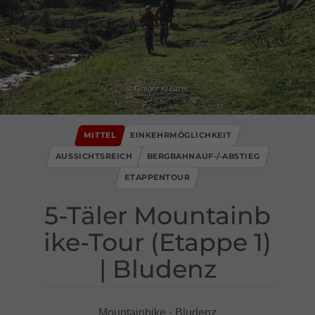
© Gregor Kreuzer
MITTEL
EINKEHRMÖGLICHKEIT
AUSSICHTSREICH
BERGBAHNAUF-/-ABSTIEG
ETAPPENTOUR
5​-​Täler Mountainb
ike​-​Tour ​(​Etappe 1​)​
​|​ Bludenz
Mountainbike · Bludenz