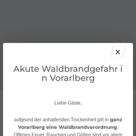
Akute Waldbrandgefahr i
n Vorarlberg
Liebe Gäste,
Wegbeschreibung
ganz
aufgrund der anhaltenden Trockenheit gilt in
Vorarlberg eine Waldbrandverordnung
.
Ausrüstung
Offenes Feuer, Rauchen und Grillen sind vor allem