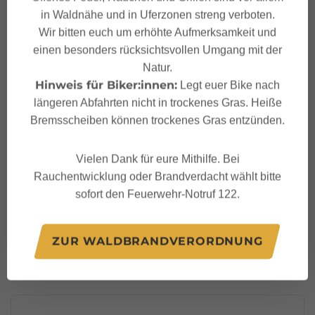
in Waldnähe und in Uferzonen streng verboten.
Wir bitten euch um erhöhte Aufmerksamkeit und
Tipps
einen besonders rücksichtsvollen Umgang mit der
Natur.
Öffentliche Verkehrsmittel
Hinweis für Biker:innen:
Legt euer Bike nach
längeren Abfahrten nicht in trockenes Gras. Heiße
Bremsscheiben können trockenes Gras entzünden.
Parken
Vielen Dank für eure Mithilfe. Bei
Sicherheitshinweise
Rauchentwicklung oder Brandverdacht wählt bitte
sofort den Feuerwehr-Notruf 122.
Sicherheitstipps für
Mountainbike in Vorarlberg
ZUR WALDBRANDVERORDNUNG