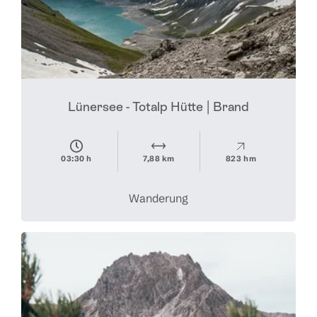
Lünersee - Totalp Hütte | Brand
03:30 h
7,88 km
823 hm
Wanderung