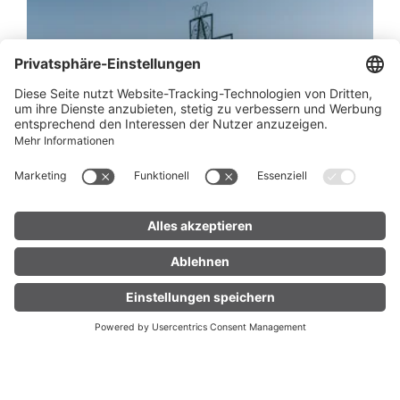
Mondspitze 1.967 m | Bürserberg
04:30 h
8,38 km
742 hm
UNTERKUNFT
LIVE
FINDEN
Bergtour