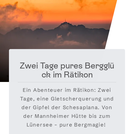
Zwei Tage pures Bergglü
Über den W
ck im Rätikon
dn
Ein Abenteuer im Rätikon: Zwei
Unter den Gipfe
Tage, eine Gletscherquerung und
schier unendlic
der Gipfel der Schesaplana. Von
Nebel und Wol
der Mannheimer Hütte bis zum
Naturs
Lünersee – pure Bergmagie!