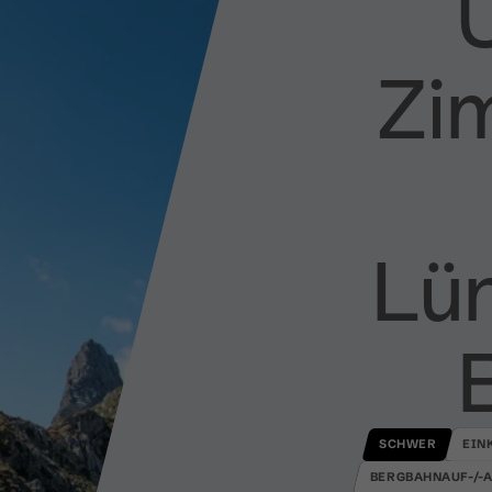
Zi
Lün
SCHWER
EIN
BERGBAHNAUF-/-