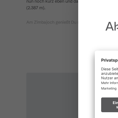
nun noch kurz eben und dann über felsiges Gel
(2.387 m).
Ak
Am Zimbajoch genießt Du sehr schöne Ausblick
Auf der anderen Seite führt ein sehr steiler Zic
Heinrich-Hueter-Hütte. Nach einer kurzen Rast 
MEHR
den Gipsköpfleweg unterhalb des Schafgafalls h
abwärts zum Lünersee und entlang des Lünerse
Ab hier kannst Du entweder mit der Lünerseeb
steigst über den Bösen Tritt zur Talstation der
au
Brand.
Waldbr
Wir bitten
Hinweis fü