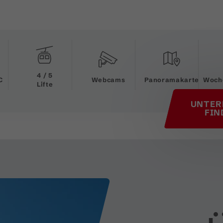
his page
4 / 5
C
Webcams
Panoramakarte
Woch
Lifte
UNTER
FIN