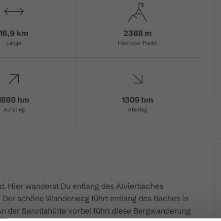
16,9 km
2388 m
Länge
Höchster Punkt
1880 hm
1309 hm
Aufstieg
Abstieg
nd. Hier wanderst Du entlang des Alvierbaches
t. Der schöne Wanderweg führt entlang des Baches in
An der Sarotlahütte vorbei führt diese Bergwanderung