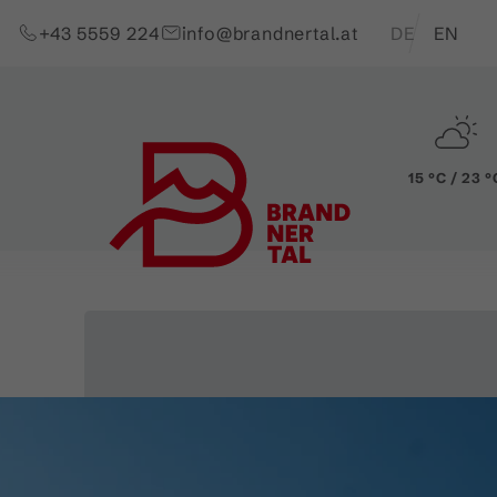
Zum Inhalt springen (Alt+0)
Zum Hauptmenü springen (Alt+1)
Translations of t
+43 5559 224
info@brandnertal.at
DE
EN
15 °C / 23 °