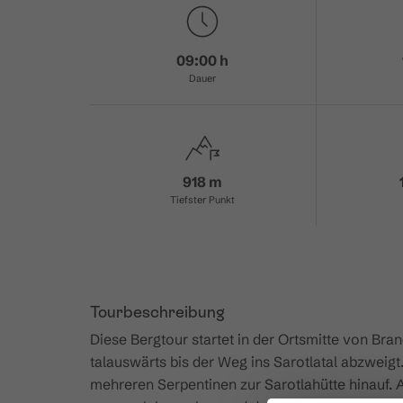
09:00 h
Dauer
918 m
Tiefster Punkt
Tourbeschreibung
Diese Bergtour startet in der Ortsmitte von Bra
talauswärts bis der Weg ins Sarotlatal abzweig
mehreren Serpentinen zur Sarotlahütte hinauf. 