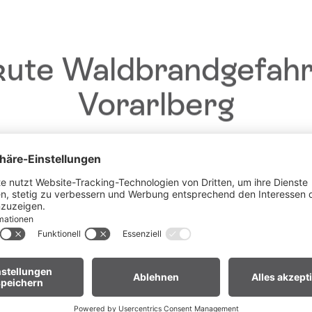
ände in mehreren Serpentinen hinauf auf das Zimbajoch
ute Waldbrandgefahr
e auf das Rätikongebirge!
Vorarlberg
k-Zack-Pfad ebenfalls in felsigem Gelände hinab zur
auf der Heinrich-Hueter-Hütte führt der Weg dann über
 ANZEIGEN
inauf zur Lünerkrinne. Von der Lünerkrinne geht es nun
e-Rundweges weiter zur Douglasshütte.
Liebe Gäste,
ahn und mit dem Bus zurück nach Brand fahren oder Du
 Lünerseebahn ab und wanderst zu Fuß weiter nach
fgrund der anhaltenden Trockenheit gilt in
ganz Vorarlberg e
andverordnung
. Offenes Feuer, Rauchen und Grillen sind vor
Waldnähe und in Uferzonen streng verboten.
 euch um erhöhte Aufmerksamkeit und einen besonders rücks
Umgang mit der Natur.
r Biker:innen:
Legt euer Bike nach längeren Abfahrten nicht 
Gras. Heiße Bremsscheiben können trockenes Gras entzünden