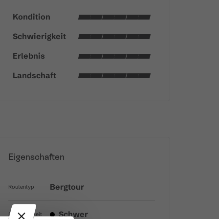
Kondition
Schwierigkeit
Erlebnis
Landschaft
Eigenschaften
Bergtour
Routentyp
Schwer
Schwierigkeit