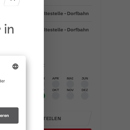
Bushaltestelle - Dorfbahn
Start
 in
Bushaltestelle - Dorfbahn
Ziel
Höhenprofil
Beste Jahreszeit
JAN
FEB
MÄR
APR
MAI
JUN
ine
JUL
AUG
SEP
OKT
NOV
DEZ
 allem in
ichtsvollen
TEILEN
in trockenes
.