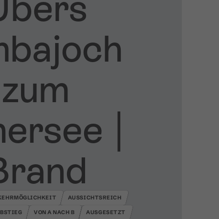
Übers
mbajoch
zum
ersee ​|​
Brand
KEHRMÖGLICHKEIT
AUSSICHTSREICH
ABSTIEG
VON A NACH B
AUSGESETZT