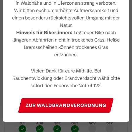
in Waldnähe und in Uferzonen streng verboten.
Wir bitten euch um erhöhte Aufmerksamkeit und
Trailrunning
Routentyp
einen besonders rücksichtsvollen Umgang mit der
Natur.
Schwer
Schwierigkeit
Hinweis für Biker:innen:
Legt euer Bike nach
längeren Abfahrten nicht in trockenes Gras. Heiße
Bushaltestelle - Lünerseebahn
Start
Bremsscheiben können trockenes Gras
entzünden.
Bushaltestelle - Lünerseebahn
Ziel
Vielen Dank für eure Mithilfe. Bei
Rauchentwicklung oder Brandverdacht wählt bitte
Höhenprofil
sofort den Feuerwehr-Notruf 122.
Beste Jahreszeit
ZUR WALDBRANDVERORDNUNG
JAN
FEB
MÄR
APR
MAI
JUN
JUL
AUG
SEP
OKT
NOV
DEZ