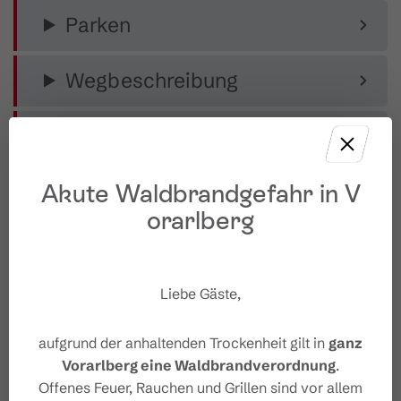
Parken
Wegbeschreibung
Sicherheitshinweise
Akute Waldbrandgefahr in V
Ausrüstung
orarlberg
Sicherheitstipps für Wandern
in Vorarlberg
Liebe Gäste,
aufgrund der anhaltenden Trockenheit gilt in
ganz
Vorarlberg eine Waldbrandverordnung
.
Eigenschaften
Offenes Feuer, Rauchen und Grillen sind vor allem