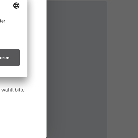
ine
 allem in
ichtsvollen
in trockenes
.
wählt bitte