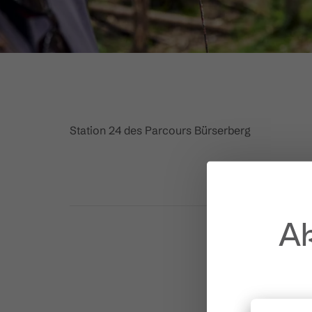
Station 24 des Parcours Bürserberg
Ak