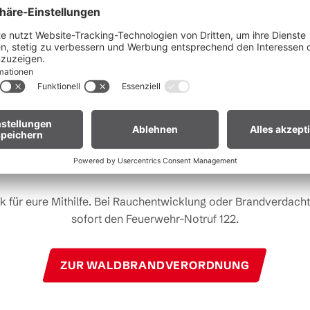
Liebe Gäste,
fgrund der anhaltenden Trockenheit gilt in
ganz Vorarlberg e
andverordnung
. Offenes Feuer, Rauchen und Grillen sind vor
Waldnähe und in Uferzonen streng verboten.
 euch um erhöhte Aufmerksamkeit und einen besonders rücks
Umgang mit der Natur.
r Biker:innen:
Legt euer Bike nach längeren Abfahrten nicht 
Gras. Heiße Bremsscheiben können trockenes Gras entzünden
k für eure Mithilfe. Bei Rauchentwicklung oder Brandverdacht 
sofort den Feuerwehr-Notruf 122.
ZUR WALDBRANDVERORDNUNG