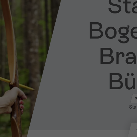
Sta
Bog
Bran
Bü
Sta