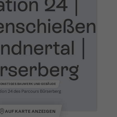
tion 24 ​|​
enschießen
dnertal ​|​
rserberg
SONSTIGES BAUWERK UND GEBÄUDE
tion 24 des Parcours Bürserberg
AUF KARTE ANZEIGEN