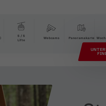
his page
5 / 5
C
Webcams
Panoramakarte
Woch
Lifte
UNTER
FIN