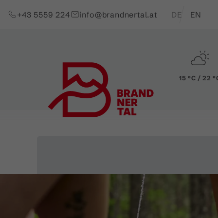
Zum Inhalt springen (Alt+0)
Zum Hauptmenü springen (Alt+1)
Translations of t
+43 5559 224
info@brandnertal.at
DE
EN
15 °C / 22 °