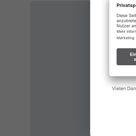
au
Waldbr
Wir bitten
Hinweis fü
Vielen Dan