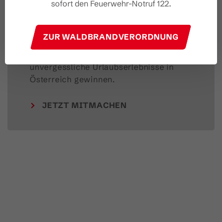
Feedback geben &
sofort den Feuerwehr-Notruf 122.
Urlaub gewinnen!
ZUR WALDBRANDVERORDNUNG
Deine Meinung ist uns wichtig – Feedback 
geben und mit etwas Glück 
unvergessliche Urlaubserlebnisse in 
Österreich gewinnen.
JETZT MITMACHEN