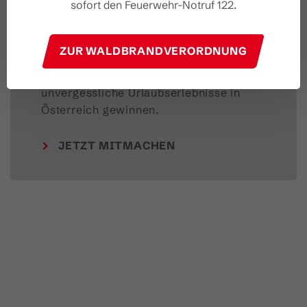
Feedback geben &
sofort den Feuerwehr-Notruf 122.
Urlaub gewinnen!
ZUR WALDBRANDVERORDNUNG
Deine Meinung ist uns wichtig – Feedback 
geben und mit etwas Glück 
unvergessliche Urlaubserlebnisse in 
Österreich gewinnen.
JETZT MITMACHEN