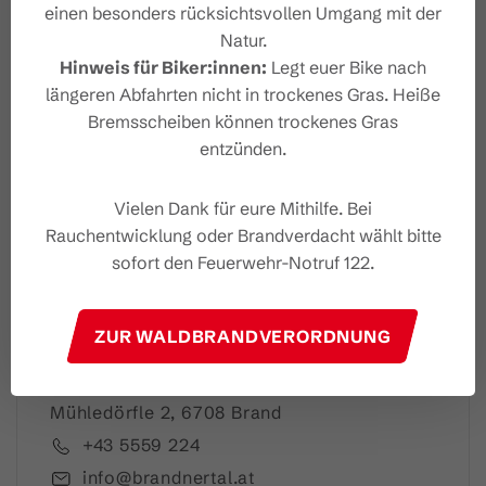
einen besonders rücksichtsvollen Umgang mit der
Natur.
Hinweis für Biker:innen:
Legt euer Bike nach
Dein Brandnertal Newslet
längeren Abfahrten nicht in trockenes Gras. Heiße
ter
Bremsscheiben können trockenes Gras
entzünden.
Vielen Dank für eure Mithilfe. Bei
Rauchentwicklung oder Brandverdacht wählt bitte
Ich akzeptiere die
Datenschutzbestimmungen
sofort den Feuerwehr-Notruf 122.
ZUR WALDBRANDVERORDNUNG
Brandnertal Shop & Gästeinfo
Mühledörfle 2, 6708 Brand
+43 5559 224
info@brandnertal.at