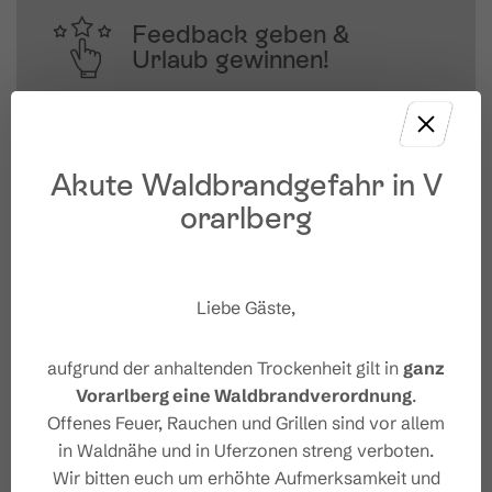
Feedback geben &
Urlaub gewinnen!
Deine Meinung ist uns wichtig – Feedback 
geben und mit etwas Glück 
unvergessliche Urlaubserlebnisse in 
Akute Waldbrandgefahr in V
Österreich gewinnen.
orarlberg
JETZT MITMACHEN
Liebe Gäste,
aufgrund der anhaltenden Trockenheit gilt in
ganz
Vorarlberg eine Waldbrandverordnung
.
Offenes Feuer, Rauchen und Grillen sind vor allem
in Waldnähe und in Uferzonen streng verboten.
Wir bitten euch um erhöhte Aufmerksamkeit und