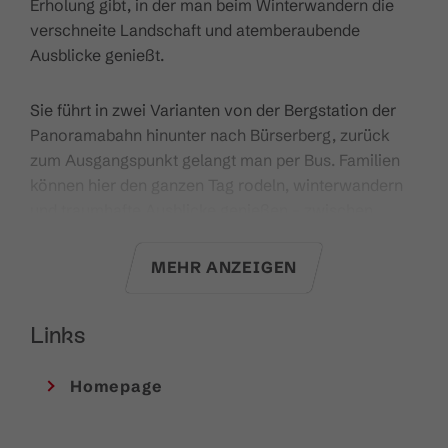
Erholung gibt, in der man beim Winterwandern die
verschneite Landschaft und atemberaubende
Ausblicke genießt.
Sie führt in zwei Varianten von der Bergstation der
Panoramabahn hinunter nach Bürserberg, zurück
zum Ausgangspunkt gelangt man per Bus. Familien
können hier den ganzen Tag rodeln, winterwandern
und traumhafte Ausblicke genießen – zwischen
flotten Abfahrten bieten sich immer wieder ruhige
Passagen, auf denen die winterliche Natur und die
MEHR ANZEIGEN
atemberaubenden Aussichten genossen werden
können.
Links
Variante 1
Homepage
Wegverlauf:
Panoramabahn
Bergstation/Burtschasattel – Faregg – Alte-Statt-Weg
– Kohlgrubenweg – Rodelbahn Bürserberg –