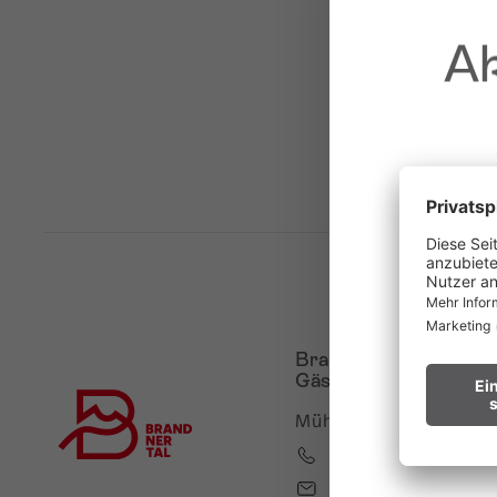
Ak
au
Waldbr
Brandnertal Shop &
Wir bitten
Gästeinfo
Mühledörfle 2, 6708 B
Hinweis fü
+43 5559 224
info@brandnertal.a