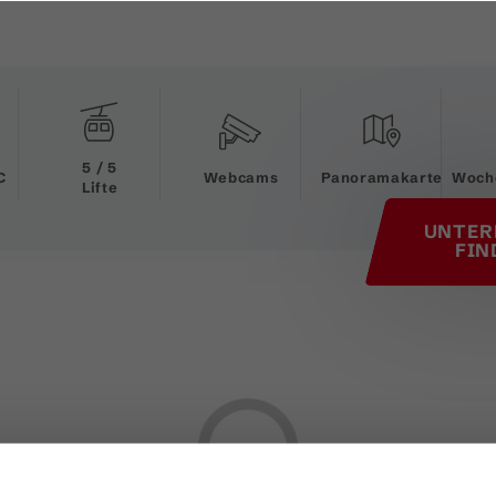
his page
5 / 5
C
Webcams
Panoramakarte
Woch
Lifte
UNTER
FIN