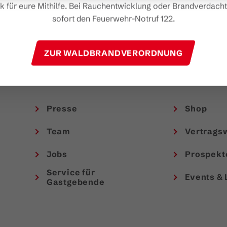
Österreich gewinnen.
k für eure Mithilfe. Bei Rauchentwicklung oder Brandverdacht 
sofort den Feuerwehr-Notruf 122.
JETZT MITMACHEN
ZUR WALDBRANDVERORDNUNG
Presse
Shop
Team
Vertrags
Jobs
Prospekt
Service für
Events & 
Gastgebende