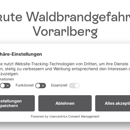
ute Waldbrandgefahr
Vorarlberg
Liebe Gäste,
Feedback geben
fgrund der anhaltenden Trockenheit gilt in
ganz Vorarlberg e
Urlaub gewinnen!
andverordnung
. Offenes Feuer, Rauchen und Grillen sind vor
Waldnähe und in Uferzonen streng verboten.
 euch um erhöhte Aufmerksamkeit und einen besonders rücks
Deine Meinung ist uns 
Umgang mit der Natur.
wichtig – Feedback geben 
rand
r Biker:innen:
Legt euer Bike nach längeren Abfahrten nicht 
und mit etwas Glück 
Gras. Heiße Bremsscheiben können trockenes Gras entzünden
unvergessliche 
Urlaubserlebnisse in 
t