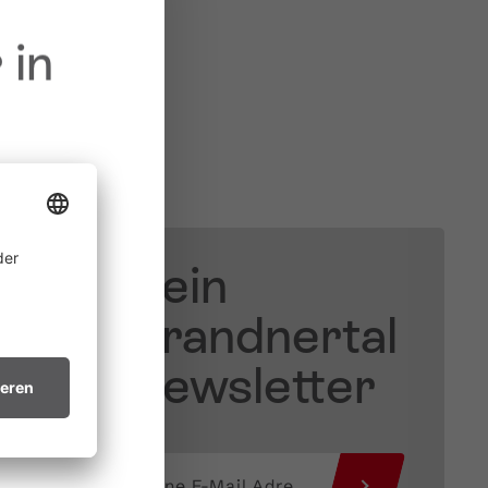
 in
Dein
 &
ine
 allem in
Brandnertal
ichtsvollen
Newsletter
in trockenes
.