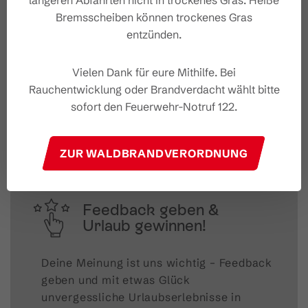
längeren Abfahrten nicht in trockenes Gras. Heiße
Bremsscheiben können trockenes Gras
entzünden.
Vielen Dank für eure Mithilfe. Bei
#wirsindbrandnertal
Rauchentwicklung oder Brandverdacht wählt bitte
sofort den Feuerwehr-Notruf 122.
ZUR WALDBRANDVERORDNUNG
Feedback geben &
Urlaub gewinnen!
Deine Meinung ist uns wichtig – Feedback 
geben und mit etwas Glück 
unvergessliche Urlaubserlebnisse in 