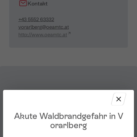
Kontakt
+43 5552 63332
vorarlberg@oeamtc.at
http://www.oeamtc.at
Akute Waldbrandgefahr in V
orarlberg