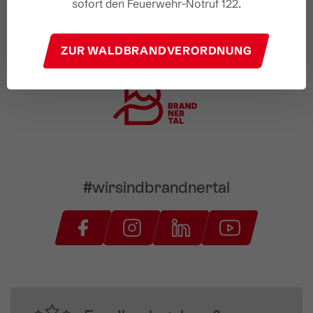
sofort den Feuerwehr-Notruf 122.
ZUR WALDBRANDVERORDNUNG
#wirsindbrandnertal