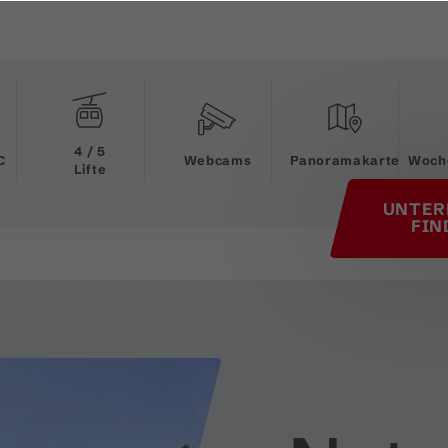
his page
4 / 5
C
Webcams
Panoramakarte
Woch
Lifte
UNTER
FIN