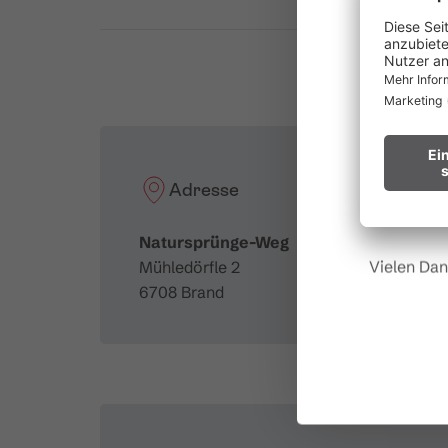
Parpfienzsattel zweigt der Weg nach rechts zum
Bergstation der Panoramabahn. Zurück ins Tal
au
Dorfbahn. Der Weg ist auch in umgekehrter Ric
Waldbr
überwiegend bergab geht.
Wir bitten
Hinweis fü
Adresse
Natursprünge-Weg
Vielen Dan
Mühledörfle 2
6708 Brand