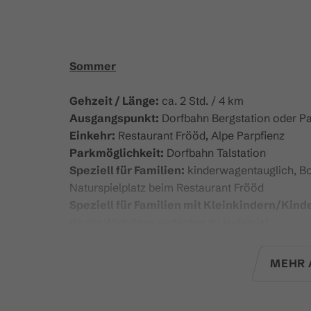
Sommer
Gehzeit / Länge:
ca. 2 Std. / 4 km
Ausgangspunkt:
Dorfbahn Bergstation oder P
Einkehr:
Restaurant Frööd, Alpe Parpfienz
Parkmöglichkeit:
Dorfbahn Talstation
Speziell für Familien:
kinderwagentauglich, Bol
Naturspielplatz beim Restaurant Frööd
Speziell für Familien mit Kleinkindern/Kin
da der Weg dann einfacher zu laufen ist.
Auf dem neuen
Natursprünge-Weg
gibt es für
MEHR 
und zu erleben
. Verbringt Eure wertvolle geme
Natur des Brandnertals. Auf dem interaktiven W
Stationen gemeinsam Neues und Spannendes a