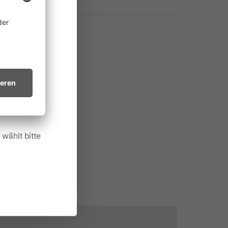
ine
 allem in
ichtsvollen
in trockenes
.
wählt bitte