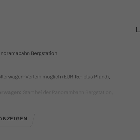
L
anoramabahn Bergstation
lerwagen-Verleih möglich (EUR 15,- plus Pfand),
derwagen:
Start bei der Panorambahn Bergstation,
 die ganze Familie viel
zu entdecken, zu staunen
ANZEIGEN
insame Zeit dort, wo es am schönsten ist: in der
anderweg lernt Ihr spielerisch an unterschiedlichen
us dem Wald und dem Wasser der Alpen - kurzum,