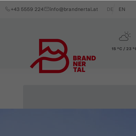
Zum Inhalt springen (Alt+0)
Zum Hauptmenü springen (Alt+1)
Translations of t
+43 5559 224
info@brandnertal.at
DE
EN
15 °C / 23 °