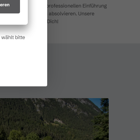
ndbegriffe und einer professionellen Einführung
in trockenes
e und dem Übungsgrün absolvieren. Unsere
.
 Wir freuen uns auf Dich!
wählt bitte