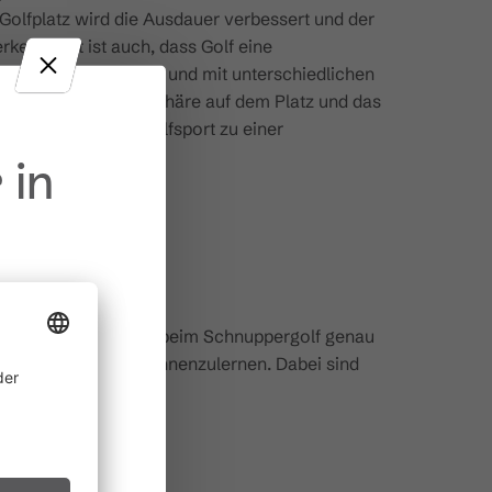
Golfplatz wird die Ausdauer verbessert und der
kenswert ist auch, dass Golf eine
enschen jeden Alters und mit unterschiedlichen
en: Die ruhige Atmosphäre auf dem Platz und das
ekte machen den Golfsport zu einer
 in
prechen? Dann bist Du beim Schnuppergolf genau
sioneller Anleitung kennenzulernen. Dabei sind
ine
 allem in
ichtsvollen