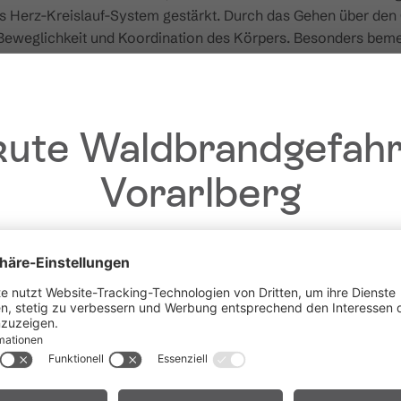
das Herz-Kreislauf-System gestärkt. Durch das Gehen über den 
 Beweglichkeit und Koordination des Körpers. Besonders bemer
ntergrund gespielt wird. Dadurch eignet sich Golf auch für M
at Golf einen positiven Einfluss auf das mentale Wohlbefind
stressreduzierend und sorgen für Entspannung. All diese Asp
ht, sondern auch positive Effekte auf die Gesundheit hat.
ute Waldbrandgefahr
Vorarlberg
Schnuppergolfen - Play Golf, have fun
arum Golfer:innen so begeistert über ihren Lieblingssport s
Liebe Gäste,
lichkeit das Golfen in einem einstündigen Training unter profes
fgrund der anhaltenden Trockenheit gilt in
ganz Vorarlberg e
andverordnung
. Offenes Feuer, Rauchen und Grillen sind vor
Waldnähe und in Uferzonen streng verboten.
 euch um erhöhte Aufmerksamkeit und einen besonders rücks