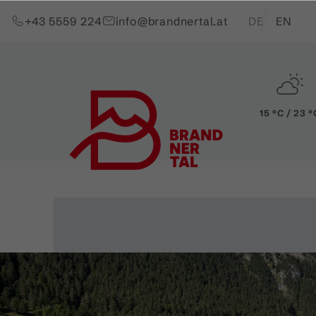
Zum Inhalt springen (Alt+0)
Zum Hauptmenü springen (Alt+1)
Translations of t
+43 5559 224
info@brandnertal.at
DE
EN
15 °C / 23 °