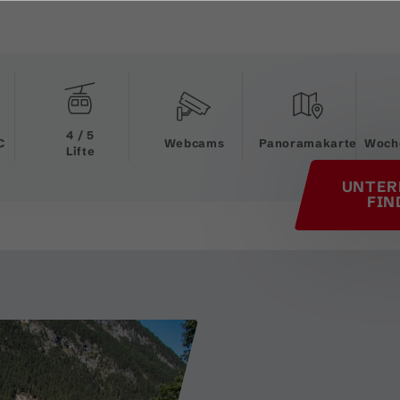
his page
4 / 5
C
Webcams
Panoramakarte
Woch
Lifte
UNTER
FIN