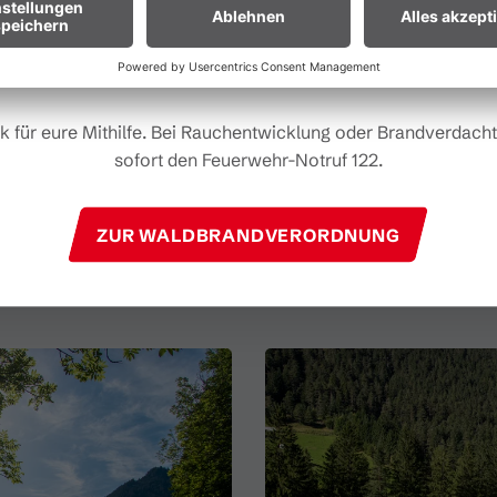
Umgang mit der Natur.
äger & Bälle. Nach einer kurzen Erklärung der wichtigsten Gru
r Biker:innen:
Legt euer Bike nach längeren Abfahrten nicht 
iner kannst du jede Menge Testschläge auf der Driving Rang
Gras. Heiße Bremsscheiben können trockenes Gras entzünden
darum sichere Dir schnell Deinen Platz beim Schnuppergolfen.
k für eure Mithilfe. Bei Rauchentwicklung oder Brandverdacht 
sofort den Feuerwehr-Notruf 122.
ZUR WALDBRANDVERORDNUNG