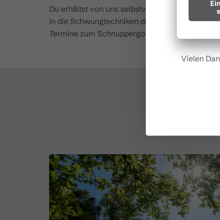
Du erhältst von uns selbstverständlich Leihschl
Hinweis fü
in die Schwungtechniken durch unseren Golftra
Termine zum Schnuppergolf sind sehr begehrt - 
Vielen Dan