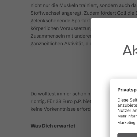
nicht nur die Muskeln trainiert, sondern auch 
Stoffwechsel angeregt. Zudem fördert Golf die
gelenkschonende Sportart ist, da auf weichem U
körperlichen Voraussetzungen. Darüber hinaus h
Zusammensein mit anderen Golfer:innen wirken 
ganzheitlichen Aktivität, die nicht nur Spaß mac
Ak
Du wolltest immer schon mal selbst erfahren, w
richtig. Für 38 Euro p.P. bieten wir Dir die Mög
keine Vorkenntnisse erforderlich.
au
Waldbr
Was Dich erwartet
Wir bitten