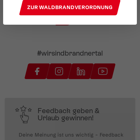
ZUR WALDBRANDVERORDNUNG
#wirsindbrandnertal
Feedback geben &
Urlaub gewinnen!
Deine Meinung ist uns wichtig – Feedback 