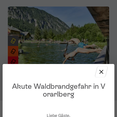
Akute Waldbrandgefahr in V
Naturbadesee "Alvierbad"
orarlberg
Öffnungszeiten
Mühledörfle 77, 6708 Brand
Liebe Gäste,